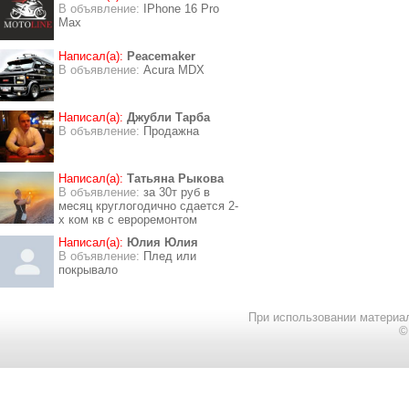
В объявление:
IPhone 16 Pro
Max
Написал(а):
Peacemaker
В объявление:
Acura MDX
Написал(а):
Джубли Тарба
В объявление:
Продажна
Написал(а):
Татьяна Рыкова
В объявление:
за 30т руб в
месяц круглогодично сдается 2-
х ком кв с евроремонтом
Написал(а):
Юлия Юлия
В объявление:
Плед или
покрывало
При использовании материал