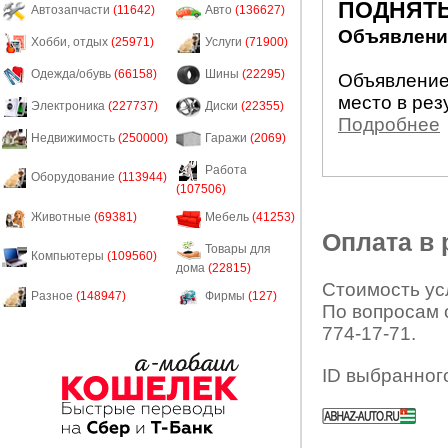
ПОДНЯТЬ
Автозапчасти
(11642)
Авто
(136627)
Объявление
Хобби, отдых
(25971)
Услуги
(71900)
Одежда/обувь
(66158)
Шины
(22295)
Объявление
место в рез
Электроника
(227737)
Диски
(22355)
Подробнее
Недвижимость
(250000)
Гаражи
(2069)
Работа
Оборудование
(113944)
(107506)
Животные
(69381)
Мебель
(41253)
Оплата в
Товары для
Компьютеры
(109560)
дома
(22815)
Стоимость усл
Разное
(148947)
Фирмы
(127)
По вопросам 
774-17-71.
ID выбранног