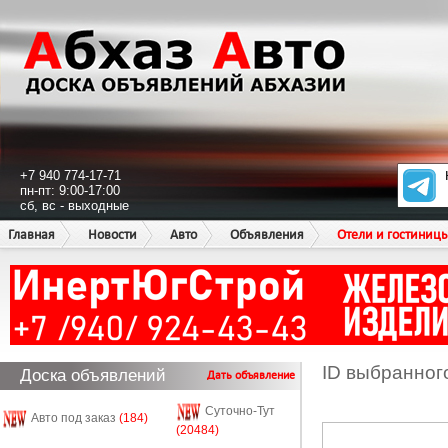
+7 940 774-17-71
пн-пт: 9:00-17:00
сб, вс - выходные
Главная
Новости
Авто
Объявления
Отели и гостиниц
ID выбранног
Доска объявлений
Дать объявление
Суточно-Тут
Авто под заказ
(184)
(20484)