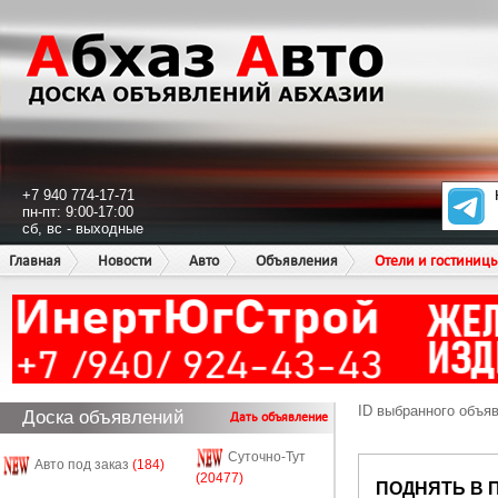
+7 940 774-17-71
пн-пт: 9:00-17:00
сб, вс - выходные
Главная
Новости
Авто
Объявления
Отели и гостиниц
ID выбранного объя
Доска объявлений
Дать объявление
Суточно-Тут
Авто под заказ
(184)
(20477)
ПОДНЯТЬ В 