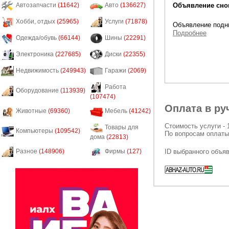
Объявление снов
Автозапчасти
(11642)
Авто
(136627)
Хобби, отдых
(25965)
Услуги
(71878)
Объявление подни
Подробнее
Одежда/обувь
(66144)
Шины
(22291)
Электроника
(227685)
Диски
(22355)
Недвижимость
(249943)
Гаражи
(2069)
Работа
Оборудование
(113939)
(107474)
Оплата в ру
Животные
(69360)
Мебель
(41242)
Стоимость услуги - 
Товары для
Компьютеры
(109542)
По вопросам оплаты
дома
(22813)
ID выбранного объя
Разное
(148906)
Фирмы
(127)