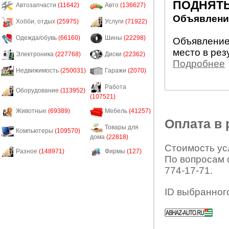
ПОДНЯТЬ
Автозапчасти
(11642)
Авто
(136627)
Объявление
Хобби, отдых
(25975)
Услуги
(71922)
Одежда/обувь
(66160)
Шины
(22298)
Объявление
место в рез
Электроника
(227768)
Диски
(22362)
Подробнее
Недвижимость
(250031)
Гаражи
(2070)
Работа
Оборудование
(113952)
(107521)
Животные
(69389)
Мебель
(41257)
Оплата в
Товары для
Компьютеры
(109570)
дома
(22818)
Стоимость усл
Разное
(148971)
Фирмы
(127)
По вопросам 
774-17-71.
ID выбранног