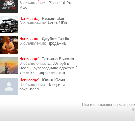
В объявление:
IPhone 16 Pro
Max
Написал(а):
Peacemaker
В объявление:
Acura MDX
Написал(а):
Джубли Тарба
В объявление:
Продажна
Написал(а):
Татьяна Рыкова
В объявление:
за 30т руб в
месяц круглогодично сдается 2-
х ком кв с евроремонтом
Написал(а):
Юлия Юлия
В объявление:
Плед или
покрывало
При использовании материал