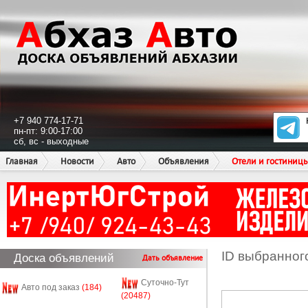
+7 940 774-17-71
пн-пт: 9:00-17:00
сб, вс - выходные
Главная
Новости
Авто
Объявления
Отели и гостиниц
ID выбранног
Доска объявлений
Дать объявление
Суточно-Тут
Авто под заказ
(184)
(20487)