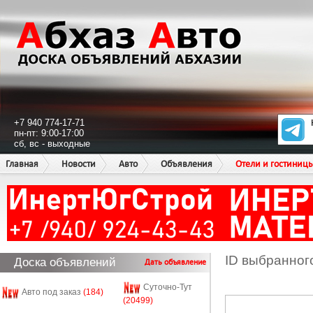
+7 940 774-17-71
пн-пт: 9:00-17:00
сб, вс - выходные
Главная
Новости
Авто
Объявления
Отели и гостиниц
ID выбранног
Доска объявлений
Дать объявление
Суточно-Тут
Авто под заказ
(184)
(20499)