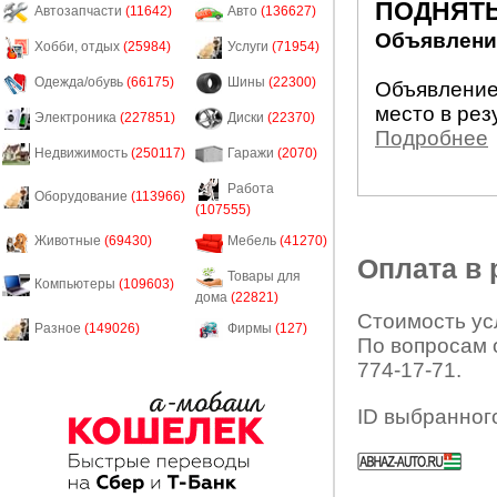
ПОДНЯТЬ
Автозапчасти
(11642)
Авто
(136627)
Объявление
Хобби, отдых
(25984)
Услуги
(71954)
Одежда/обувь
(66175)
Шины
(22300)
Объявление
место в рез
Электроника
(227851)
Диски
(22370)
Подробнее
Недвижимость
(250117)
Гаражи
(2070)
Работа
Оборудование
(113966)
(107555)
Животные
(69430)
Мебель
(41270)
Оплата в
Товары для
Компьютеры
(109603)
дома
(22821)
Стоимость усл
Разное
(149026)
Фирмы
(127)
По вопросам 
774-17-71.
ID выбранног