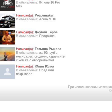
В объявление:
IPhone 16 Pro
Max
Написал(а):
Peacemaker
В объявление:
Acura MDX
Написал(а):
Джубли Тарба
В объявление:
Продажна
Написал(а):
Татьяна Рыкова
В объявление:
за 30т руб в
месяц круглогодично сдается 2-
х ком кв с евроремонтом
Написал(а):
Юлия Юлия
В объявление:
Плед или
покрывало
При использовании материал