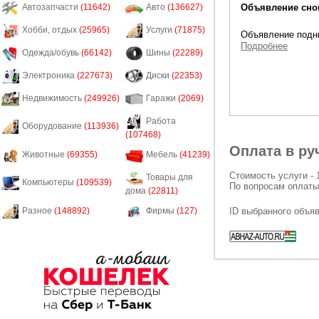
Объявление снов
Автозапчасти
(11642)
Авто
(136627)
Хобби, отдых
(25965)
Услуги
(71875)
Объявление подни
Подробнее
Одежда/обувь
(66142)
Шины
(22289)
Электроника
(227673)
Диски
(22353)
Недвижимость
(249926)
Гаражи
(2069)
Работа
Оборудование
(113936)
(107468)
Оплата в ру
Животные
(69355)
Мебель
(41239)
Стоимость услуги - 
Товары для
Компьютеры
(109539)
По вопросам оплаты
дома
(22811)
ID выбранного объя
Разное
(148892)
Фирмы
(127)