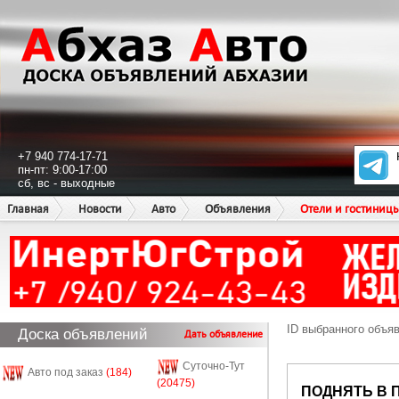
+7 940 774-17-71
пн-пт: 9:00-17:00
сб, вс - выходные
Главная
Новости
Авто
Объявления
Отели и гостиниц
ID выбранного объя
Доска объявлений
Дать объявление
Суточно-Тут
Авто под заказ
(184)
(20475)
ПОДНЯТЬ В 