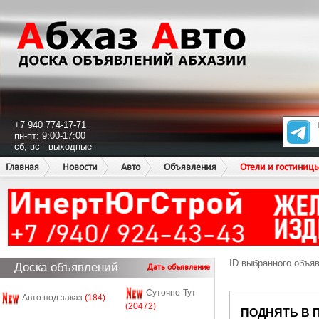
+7 940 774-17-71
пн-пт: 9:00-17:00
сб, вс - выходные
Главная
Новости
Авто
Объявления
Отели и гостиниц
ID выбранного объя
Доска объявлений
Дать объявление
Суточно-Тут
Авто под заказ
(184)
(20472)
ПОДНЯТЬ В 