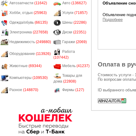
Объявление снов
Автозапчасти
(11642)
Авто
(136627)
Хобби, отдых
(25963)
Услуги
(71857)
Объявление подни
Подробнее
Одежда/обувь
(66135)
Шины
(22286)
Электроника
(227658)
Диски
(22351)
Недвижимость
(249880)
Гаражи
(2069)
Работа
Оборудование
(113926)
(107442)
Оплата в ру
Животные
(69344)
Мебель
(41237)
Стоимость услуги - 
Товары для
Компьютеры
(109530)
По вопросам оплаты
дома
(22808)
ID выбранного объя
Разное
(148870)
Фирмы
(127)