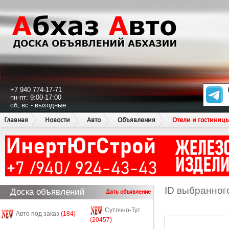
+7 940 774-17-71
пн-пт: 9:00-17:00
сб, вс - выходные
Главная
Новости
Авто
Объявления
Отели и гостиниц
ID выбранног
Доска объявлений
Дать объявление
Суточно-Тут
Авто под заказ
(184)
(20457)