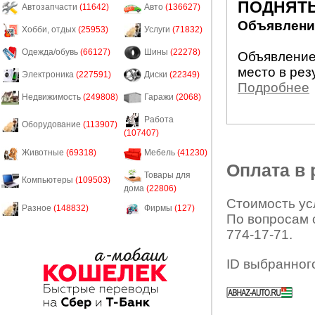
ПОДНЯТЬ
Автозапчасти
(11642)
Авто
(136627)
Объявление
Хобби, отдых
(25953)
Услуги
(71832)
Одежда/обувь
(66127)
Шины
(22278)
Объявление
место в рез
Электроника
(227591)
Диски
(22349)
Подробнее
Недвижимость
(249808)
Гаражи
(2068)
Работа
Оборудование
(113907)
(107407)
Животные
(69318)
Мебель
(41230)
Оплата в
Товары для
Компьютеры
(109503)
дома
(22806)
Стоимость усл
Разное
(148832)
Фирмы
(127)
По вопросам 
774-17-71.
ID выбранног