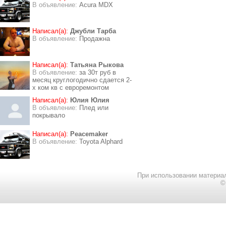
В объявление:
Acura MDX
Написал(а):
Джубли Тарба
В объявление:
Продажна
Написал(а):
Татьяна Рыкова
В объявление:
за 30т руб в
месяц круглогодично сдается 2-
х ком кв с евроремонтом
Написал(а):
Юлия Юлия
В объявление:
Плед или
покрывало
Написал(а):
Peacemaker
В объявление:
Toyota Alphard
При использовании материал