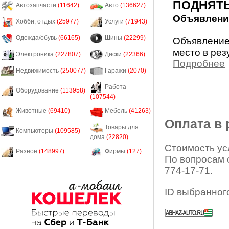
ПОДНЯТЬ
Автозапчасти
(11642)
Авто
(136627)
Объявление
Хобби, отдых
(25977)
Услуги
(71943)
Одежда/обувь
(66165)
Шины
(22299)
Объявление
место в рез
Электроника
(227807)
Диски
(22366)
Подробнее
Недвижимость
(250077)
Гаражи
(2070)
Работа
Оборудование
(113958)
(107544)
Животные
(69410)
Мебель
(41263)
Оплата в
Товары для
Компьютеры
(109585)
дома
(22820)
Стоимость усл
Разное
(148997)
Фирмы
(127)
По вопросам 
774-17-71.
ID выбранног