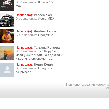
В объявление:
IPhone 16 Pro
Max
Написал(а):
Peacemaker
В объявление:
Acura MDX
Написал(а):
Джубли Тарба
В объявление:
Продажна
Написал(а):
Татьяна Рыкова
В объявление:
за 30т руб в
месяц круглогодично сдается 2-
х ком кв с евроремонтом
Написал(а):
Юлия Юлия
В объявление:
Плед или
покрывало
При использовании материал