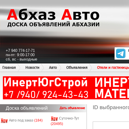
+7 940 774-17-71
пн-пт: 9:00-17:00
сб, вс - выходные
Главная
Новости
Авто
Объявления
Отели и гостиниц
ID выбранног
Доска объявлений
Дать объявление
Суточно-Тут
Авто под заказ
(184)
(20495)