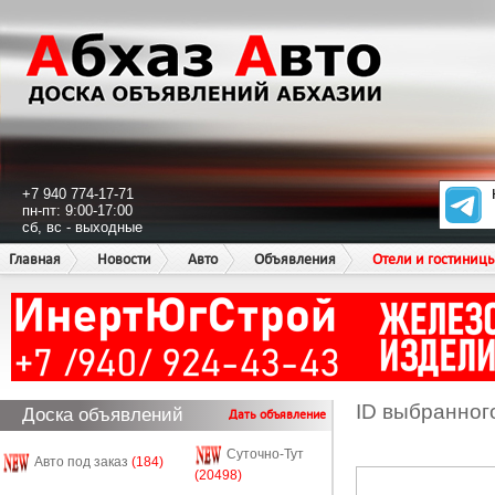
+7 940 774-17-71
пн-пт: 9:00-17:00
сб, вс - выходные
Главная
Новости
Авто
Объявления
Отели и гостиниц
ID выбранног
Доска объявлений
Дать объявление
Суточно-Тут
Авто под заказ
(184)
(20498)