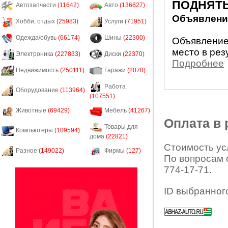
ПОДНЯТЬ
Автозапчасти
(11642)
Авто
(136627)
Объявление
Хобби, отдых
(25983)
Услуги
(71951)
Одежда/обувь
(66174)
Шины
(22300)
Объявление
место в рез
Электроника
(227833)
Диски
(22370)
Подробнее
Недвижимость
(250111)
Гаражи
(2070)
Работа
Оборудование
(113964)
(107551)
Животные
(69429)
Мебель
(41267)
Оплата в
Товары для
Компьютеры
(109594)
дома
(22821)
Стоимость усл
Разное
(149022)
Фирмы
(127)
По вопросам 
774-17-71.
ID выбранног