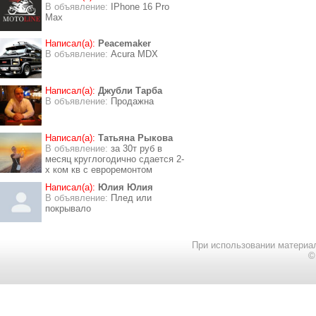
В объявление:
IPhone 16 Pro
Max
Написал(а):
Peacemaker
В объявление:
Acura MDX
Написал(а):
Джубли Тарба
В объявление:
Продажна
Написал(а):
Татьяна Рыкова
В объявление:
за 30т руб в
месяц круглогодично сдается 2-
х ком кв с евроремонтом
Написал(а):
Юлия Юлия
В объявление:
Плед или
покрывало
При использовании материал