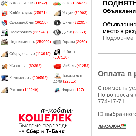
ПОДНЯТЬ
Автозапчасти
(11642)
Авто
(136627)
Объявление
Хобби, отдых
(25971)
Услуги
(71903)
Одежда/обувь
(66158)
Шины
(22295)
Объявление
место в рез
Электроника
(227749)
Диски
(22358)
Подробнее
Недвижимость
(250003)
Гаражи
(2069)
Работа
Оборудование
(113945)
(107510)
Животные
(69382)
Мебель
(41253)
Оплата в
Товары для
Компьютеры
(109562)
дома
(22815)
Стоимость усл
Разное
(148949)
Фирмы
(127)
По вопросам 
774-17-71.
ID выбранног