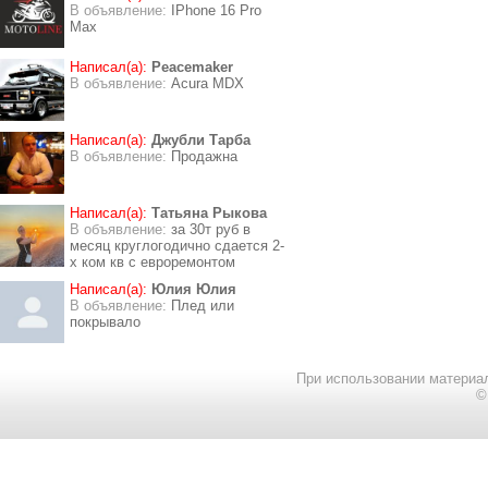
В объявление:
IPhone 16 Pro
Max
Написал(а):
Peacemaker
В объявление:
Acura MDX
Написал(а):
Джубли Тарба
В объявление:
Продажна
Написал(а):
Татьяна Рыкова
В объявление:
за 30т руб в
месяц круглогодично сдается 2-
х ком кв с евроремонтом
Написал(а):
Юлия Юлия
В объявление:
Плед или
покрывало
При использовании материал