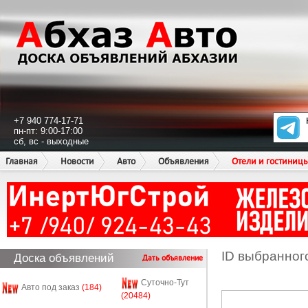
+7 940 774-17-71
пн-пт: 9:00-17:00
сб, вс - выходные
Главная
Новости
Авто
Объявления
Отели и гостиниц
ID выбранног
Доска объявлений
Дать объявление
Суточно-Тут
Авто под заказ
(184)
(20484)