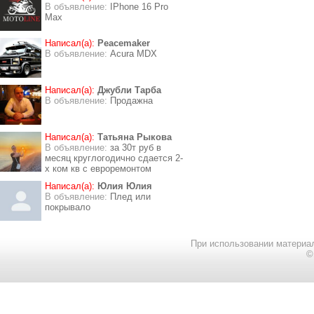
В объявление:
IPhone 16 Pro
Max
Написал(а):
Peacemaker
В объявление:
Acura MDX
Написал(а):
Джубли Тарба
В объявление:
Продажна
Написал(а):
Татьяна Рыкова
В объявление:
за 30т руб в
месяц круглогодично сдается 2-
х ком кв с евроремонтом
Написал(а):
Юлия Юлия
В объявление:
Плед или
покрывало
При использовании материал