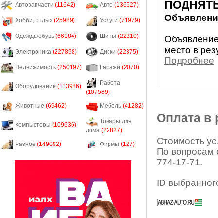
ПОДНЯТЬ
Автозапчасти
(11642)
Авто
(136627)
Объявление
Хобби, отдых
(25989)
Услуги
(71979)
Одежда/обувь
(66184)
Шины
(22310)
Объявление
место в рез
Электроника
(227898)
Диски
(22375)
Подробнее
Недвижимость
(250197)
Гаражи
(2070)
Работа
Оборудование
(113986)
(107589)
Животные
(69462)
Мебель
(41282)
Оплата в
Товары для
Компьютеры
(109636)
дома
(22827)
Стоимость усл
Разное
(149092)
Фирмы
(127)
По вопросам 
774-17-71.
ID выбранног