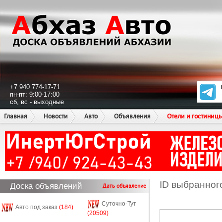
+7 940 774-17-71
пн-пт: 9:00-17:00
сб, вс - выходные
Главная
Новости
Авто
Объявления
Отели и гостиниц
ID выбранног
Доска объявлений
Дать объявление
Суточно-Тут
Авто под заказ
(184)
(20509)