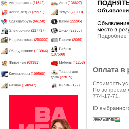
ПОДНЯТЬ
Автозапчасти
(11642)
Авто
(136627)
Объявление
Хобби, отдых
(25971)
Услуги
(71900)
Одежда/обувь
(66158)
Шины
(22295)
Объявление
место в рез
Электроника
(227737)
Диски
(22355)
Подробнее
Недвижимость
(250000)
Гаражи
(2069)
Работа
Оборудование
(113944)
(107508)
Животные
(69381)
Мебель
(41253)
Оплата в
Товары для
Компьютеры
(109560)
дома
(22815)
Стоимость усл
Разное
(148947)
Фирмы
(127)
По вопросам 
774-17-71.
ID выбранног