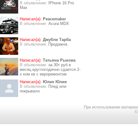
В объявление:
IPhone 16 Pro
Max
Написал(а):
Peacemaker
В объявление:
Acura MDX
Написал(а):
Джубли Тарба
В объявление:
Продажна
Написал(а):
Татьяна Рыкова
В объявление:
за 30т руб в
месяц круглогодично сдается 2-
х ком кв с евроремонтом
Написал(а):
Юлия Юлия
В объявление:
Плед или
покрывало
При использовании материал