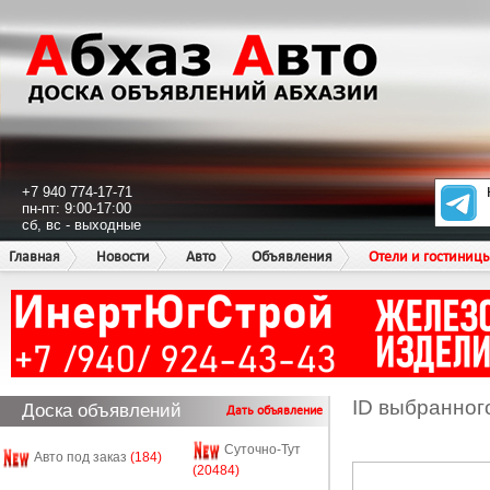
+7 940 774-17-71
пн-пт: 9:00-17:00
сб, вс - выходные
Главная
Новости
Авто
Объявления
Отели и гостиниц
ID выбранног
Доска объявлений
Дать объявление
Суточно-Тут
Авто под заказ
(184)
(20484)