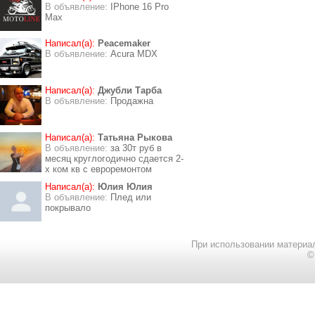
В объявление:
IPhone 16 Pro
Max
Написал(а):
Peacemaker
В объявление:
Acura MDX
Написал(а):
Джубли Тарба
В объявление:
Продажна
Написал(а):
Татьяна Рыкова
В объявление:
за 30т руб в
месяц круглогодично сдается 2-
х ком кв с евроремонтом
Написал(а):
Юлия Юлия
В объявление:
Плед или
покрывало
При использовании материал