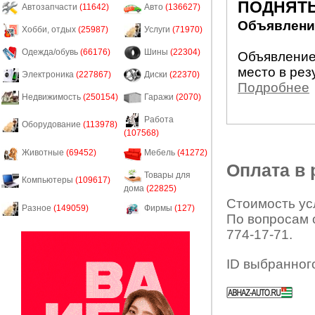
ПОДНЯТЬ
Автозапчасти
(11642)
Авто
(136627)
Объявление
Хобби, отдых
(25987)
Услуги
(71970)
Одежда/обувь
(66176)
Шины
(22304)
Объявление
место в рез
Электроника
(227867)
Диски
(22370)
Подробнее
Недвижимость
(250154)
Гаражи
(2070)
Работа
Оборудование
(113978)
(107568)
Животные
(69452)
Мебель
(41272)
Оплата в
Товары для
Компьютеры
(109617)
дома
(22825)
Стоимость усл
Разное
(149059)
Фирмы
(127)
По вопросам 
774-17-71.
ID выбранног