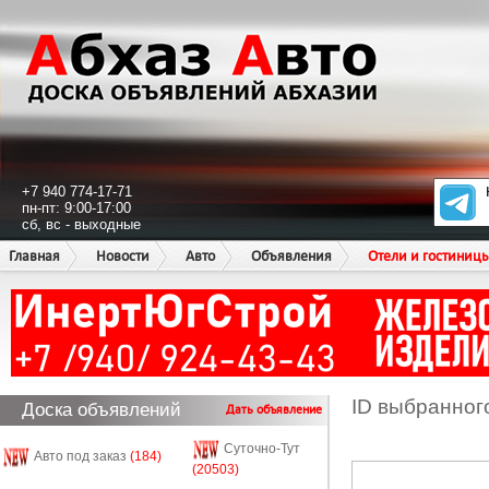
+7 940 774-17-71
пн-пт: 9:00-17:00
сб, вс - выходные
Главная
Новости
Авто
Объявления
Отели и гостиниц
ID выбранног
Доска объявлений
Дать объявление
Суточно-Тут
Авто под заказ
(184)
(20503)