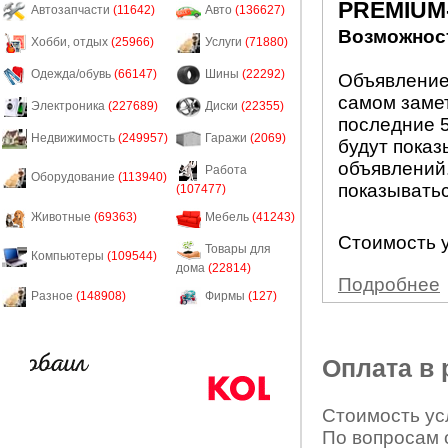
PREMIUM
Автозапчасти
(11642)
Авто
(136627)
Возможност
Хобби, отдых
(25966)
Услуги
(71880)
Одежда/обувь
(66147)
Шины
(22292)
Объявление
самом заме
Электроника
(227689)
Диски
(22355)
последние 5
Недвижимость
(249957)
Гаражи
(2069)
будут показ
объявлений.
Работа
Оборудование
(113940)
показыватьс
(107477)
Животные
(69363)
Мебель
(41243)
Стоимость у
Товары для
Компьютеры
(109544)
дома
(22814)
Подробнее
Разное
(148908)
Фирмы
(127)
Оплата в
Стоимость усл
По вопросам 