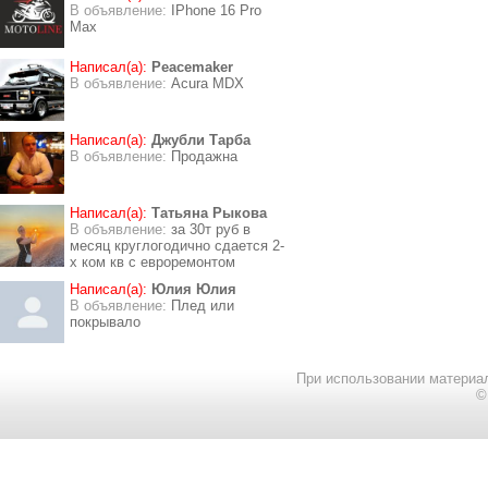
В объявление:
IPhone 16 Pro
Max
Написал(а):
Peacemaker
В объявление:
Acura MDX
Написал(а):
Джубли Тарба
В объявление:
Продажна
Написал(а):
Татьяна Рыкова
В объявление:
за 30т руб в
месяц круглогодично сдается 2-
х ком кв с евроремонтом
Написал(а):
Юлия Юлия
В объявление:
Плед или
покрывало
При использовании материал