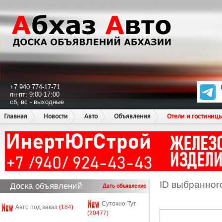
+7 940 774-17-71
пн-пт: 9:00-17:00
сб, вс - выходные
Главная
Новости
Авто
Объявления
Отели и гостиниц
ID выбранног
Доска объявлений
Дать объявление
Суточно-Тут
Авто под заказ
(184)
(20477)