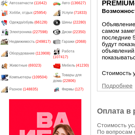
PREMIUM
Автозапчасти
(11642)
Авто
(136627)
Возможност
Хобби, отдых
(25954)
Услуги
(71833)
Одежда/обувь
(66128)
Шины
(22280)
Объявление
самом заме
Электроника
(227598)
Диски
(22350)
последние 5
Недвижимость
(249817)
Гаражи
(2068)
будут показ
объявлений.
Работа
Оборудование
(113908)
показыватьс
(107417)
Животные
(69323)
Мебель
(41230)
Стоимость у
Товары для
Компьютеры
(109504)
дома
(22806)
Подробнее
Разное
(148835)
Фирмы
(127)
Оплата в
Стоимость усл
По вопросам 