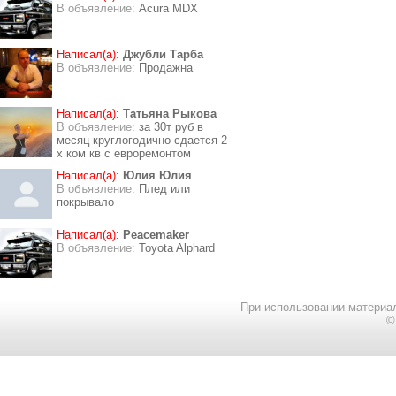
В объявление:
Acura MDX
Написал(а):
Джубли Тарба
В объявление:
Продажна
Написал(а):
Татьяна Рыкова
В объявление:
за 30т руб в
месяц круглогодично сдается 2-
х ком кв с евроремонтом
Написал(а):
Юлия Юлия
В объявление:
Плед или
покрывало
Написал(а):
Peacemaker
В объявление:
Toyota Alphard
При использовании материал