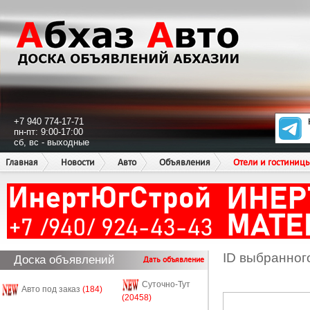
+7 940 774-17-71
пн-пт: 9:00-17:00
сб, вс - выходные
Главная
Новости
Авто
Объявления
Отели и гостиниц
ID выбранног
Доска объявлений
Дать объявление
Суточно-Тут
Авто под заказ
(184)
(20458)