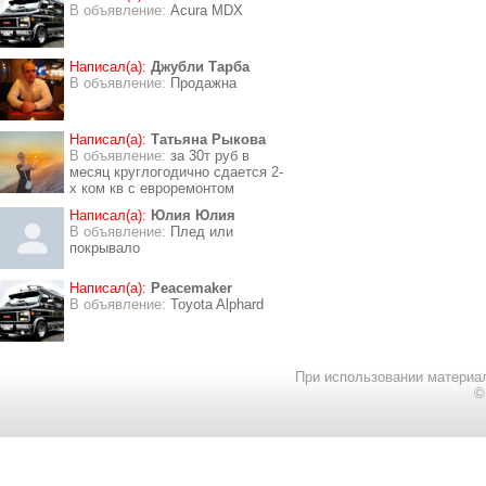
В объявление:
Acura MDX
Написал(а):
Джубли Тарба
В объявление:
Продажна
Написал(а):
Татьяна Рыкова
В объявление:
за 30т руб в
месяц круглогодично сдается 2-
х ком кв с евроремонтом
Написал(а):
Юлия Юлия
В объявление:
Плед или
покрывало
Написал(а):
Peacemaker
В объявление:
Toyota Alphard
При использовании материал