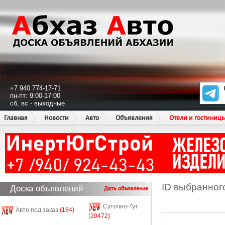
+7 940 774-17-71
пн-пт: 9:00-17:00
сб, вс - выходные
Главная
Новости
Авто
Объявления
Отели и гостиниц
ID выбранног
Доска объявлений
Дать объявление
Суточно-Тут
Авто под заказ
(184)
(20472)