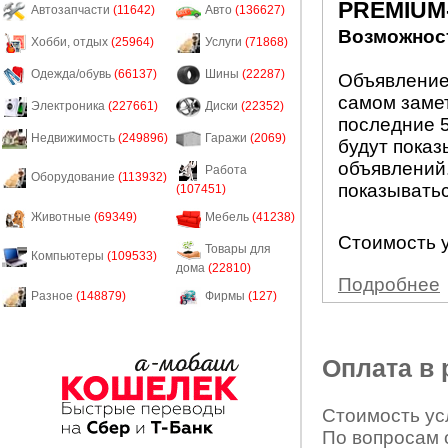
PREMIUM
Автозапчасти
(11642)
Авто
(136627)
Возможност
Хобби, отдых
(25964)
Услуги
(71868)
Одежда/обувь
(66137)
Шины
(22287)
Объявление
самом заме
Электроника
(227661)
Диски
(22352)
последние 5
Недвижимость
(249896)
Гаражи
(2069)
будут показ
объявлений.
Работа
Оборудование
(113932)
показыватьс
(107451)
Животные
(69349)
Мебель
(41238)
Стоимость у
Товары для
Компьютеры
(109533)
дома
(22810)
Подробнее
Разное
(148879)
Фирмы
(127)
Оплата в
Стоимость усл
По вопросам 