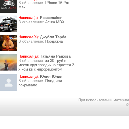
В объявление:
IPhone 16 Pro
Max
Написал(а):
Peacemaker
В объявление:
Acura MDX
Написал(а):
Джубли Тарба
В объявление:
Продажна
Написал(а):
Татьяна Рыкова
В объявление:
за 30т руб в
месяц круглогодично сдается 2-
х ком кв с евроремонтом
Написал(а):
Юлия Юлия
В объявление:
Плед или
покрывало
При использовании материал