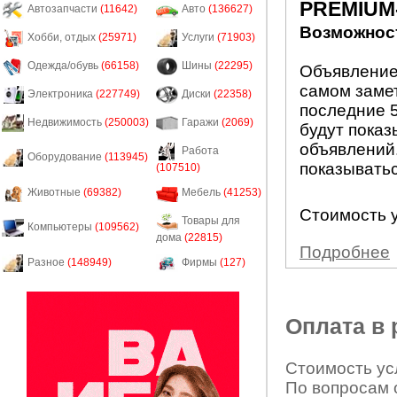
PREMIUM
Автозапчасти
(11642)
Авто
(136627)
Возможност
Хобби, отдых
(25971)
Услуги
(71903)
Одежда/обувь
(66158)
Шины
(22295)
Объявление
самом заме
Электроника
(227749)
Диски
(22358)
последние 5
Недвижимость
(250003)
Гаражи
(2069)
будут показ
объявлений.
Работа
Оборудование
(113945)
показыватьс
(107510)
Животные
(69382)
Мебель
(41253)
Стоимость у
Товары для
Компьютеры
(109562)
дома
(22815)
Подробнее
Разное
(148949)
Фирмы
(127)
Оплата в
Стоимость усл
По вопросам 