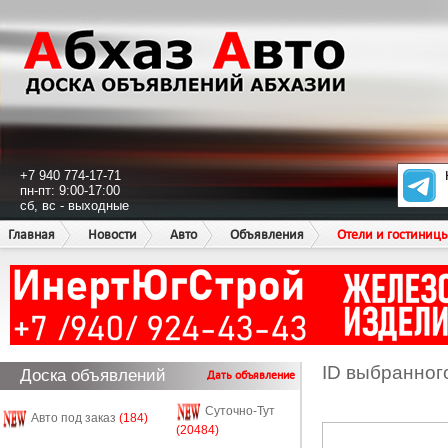
+7 940 774-17-71
пн-пт: 9:00-17:00
сб, вс - выходные
Главная
Новости
Авто
Объявления
Отели и гостиниц
ID выбранног
Доска объявлений
Дать объявление
Суточно-Тут
Авто под заказ
(184)
(20484)