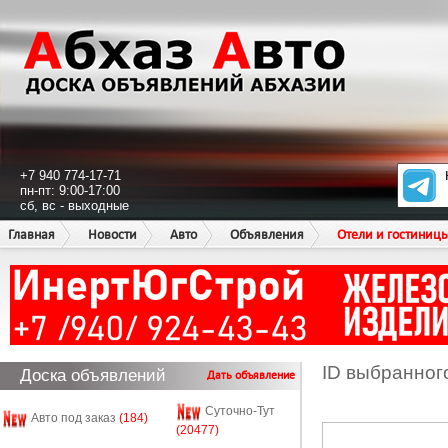
+7 940 774-17-71
пн-пт: 9:00-17:00
сб, вс - выходные
Главная
Новости
Авто
Объявления
Отели и гостиниц
ID выбранног
Доска объявлений
Дать объявление
Суточно-Тут
Авто под заказ
(184)
(20477)