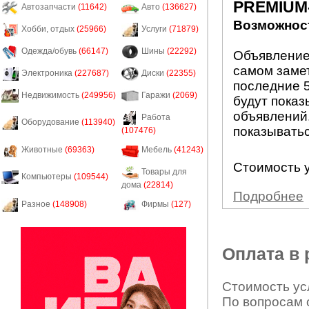
PREMIUM
Автозапчасти
(11642)
Авто
(136627)
Возможност
Хобби, отдых
(25966)
Услуги
(71879)
Одежда/обувь
(66147)
Шины
(22292)
Объявление
самом заме
Электроника
(227687)
Диски
(22355)
последние 5
Недвижимость
(249956)
Гаражи
(2069)
будут показ
объявлений.
Работа
Оборудование
(113940)
показыватьс
(107476)
Животные
(69363)
Мебель
(41243)
Стоимость у
Товары для
Компьютеры
(109544)
дома
(22814)
Подробнее
Разное
(148908)
Фирмы
(127)
Оплата в
Стоимость усл
По вопросам 