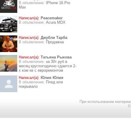
В объявление:
IPhone 16 Pro
Max
Написал(а):
Peacemaker
В объявление:
Acura MDX
Написал(а):
Джубли Тарба
В объявление:
Продажна
Написал(а):
Татьяна Рыкова
В объявление:
за 30т руб в
месяц круглогодично сдается 2-
х ком кв с евроремонтом
Написал(а):
Юлия Юлия
В объявление:
Плед или
покрывало
При использовании материал