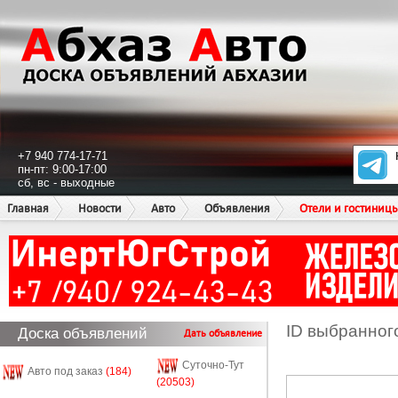
+7 940 774-17-71
пн-пт: 9:00-17:00
сб, вс - выходные
Главная
Новости
Авто
Объявления
Отели и гостиниц
ID выбранног
Доска объявлений
Дать объявление
Суточно-Тут
Авто под заказ
(184)
(20503)