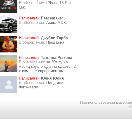
В объявление:
IPhone 16 Pro
Max
Написал(а):
Peacemaker
В объявление:
Acura MDX
Написал(а):
Джубли Тарба
В объявление:
Продажна
Написал(а):
Татьяна Рыкова
В объявление:
за 30т руб в
месяц круглогодично сдается 2-
х ком кв с евроремонтом
Написал(а):
Юлия Юлия
В объявление:
Плед или
покрывало
При использовании материал