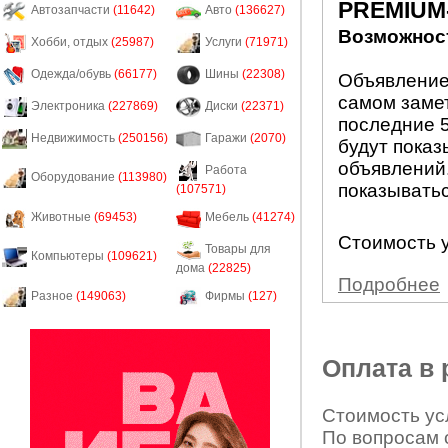
PREMIUM
Автозапчасти
(11642)
Авто
(136627)
Возможност
Хобби, отдых
(25987)
Услуги
(71971)
Одежда/обувь
(66177)
Шины
(22308)
Объявление
самом заме
Электроника
(227869)
Диски
(22371)
последние 5
Недвижимость
(250156)
Гаражи
(2070)
будут показ
объявлений.
Работа
Оборудование
(113980)
показыватьс
(107571)
Животные
(69453)
Мебель
(41274)
Стоимость у
Товары для
Компьютеры
(109621)
дома
(22825)
Подробнее
Разное
(149063)
Фирмы
(127)
Оплата в
Стоимость усл
По вопросам 