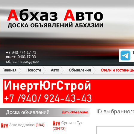
+7 940 774-17-71
пн-пт: 9:00-17:00
сб, вс - выходные
Главная
Новости
Авто
Объявления
Отели и гостиниц
ID выбранног
Доска объявлений
Дать объявление
Суточно-Тут
Авто под заказ
(184)
(20472)