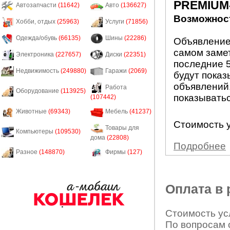
PREMIUM
Автозапчасти
(11642)
Авто
(136627)
Возможност
Хобби, отдых
(25963)
Услуги
(71856)
Одежда/обувь
(66135)
Шины
(22286)
Объявление
самом заме
Электроника
(227657)
Диски
(22351)
последние 5
Недвижимость
(249880)
Гаражи
(2069)
будут показ
объявлений.
Работа
Оборудование
(113925)
показыватьс
(107442)
Животные
(69343)
Мебель
(41237)
Стоимость у
Товары для
Компьютеры
(109530)
дома
(22808)
Подробнее
Разное
(148870)
Фирмы
(127)
Оплата в
Стоимость усл
По вопросам 