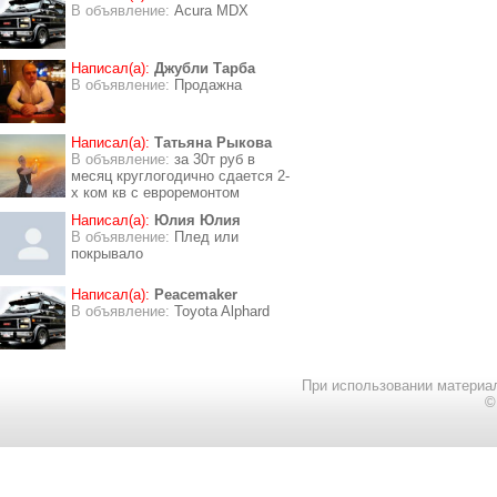
В объявление:
Acura MDX
Написал(а):
Джубли Тарба
В объявление:
Продажна
Написал(а):
Татьяна Рыкова
В объявление:
за 30т руб в
месяц круглогодично сдается 2-
х ком кв с евроремонтом
Написал(а):
Юлия Юлия
В объявление:
Плед или
покрывало
Написал(а):
Peacemaker
В объявление:
Toyota Alphard
При использовании материал