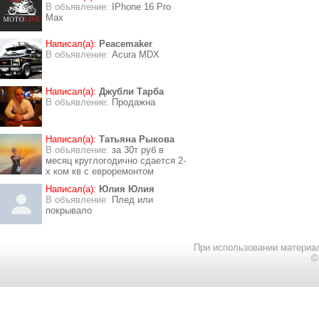
В объявление:
IPhone 16 Pro
Max
Написал(а):
Peacemaker
В объявление:
Acura MDX
Написал(а):
Джубли Тарба
В объявление:
Продажна
Написал(а):
Татьяна Рыкова
В объявление:
за 30т руб в
месяц круглогодично сдается 2-
х ком кв с евроремонтом
Написал(а):
Юлия Юлия
В объявление:
Плед или
покрывало
При использовании материал