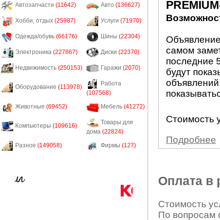
PREMIUM
Автозапчасти
(11642)
Авто
(136627)
Возможност
Хобби, отдых
(25987)
Услуги
(71970)
Одежда/обувь
(66176)
Шины
(22304)
Объявление
самом заме
Электроника
(227867)
Диски
(22370)
последние 5
Недвижимость
(250153)
Гаражи
(2070)
будут показ
объявлений.
Работа
Оборудование
(113978)
показыватьс
(107568)
Животные
(69452)
Мебель
(41272)
Стоимость у
Товары для
Компьютеры
(109616)
дома
(22824)
Подробнее
Разное
(149058)
Фирмы
(127)
Оплата в
Стоимость усл
По вопросам 