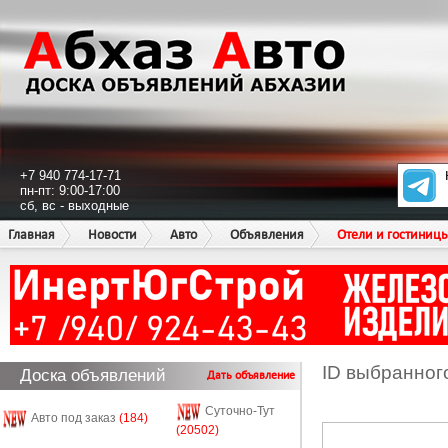
+7 940 774-17-71
пн-пт: 9:00-17:00
сб, вс - выходные
Главная
Новости
Авто
Объявления
Отели и гостиниц
ID выбранног
Доска объявлений
Дать объявление
Суточно-Тут
Авто под заказ
(184)
(20502)