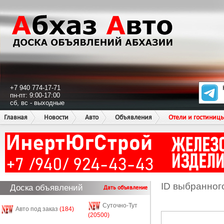
+7 940 774-17-71
пн-пт: 9:00-17:00
сб, вс - выходные
Главная
Новости
Авто
Объявления
Отели и гостиниц
ID выбранног
Доска объявлений
Дать объявление
Суточно-Тут
Авто под заказ
(184)
(20500)