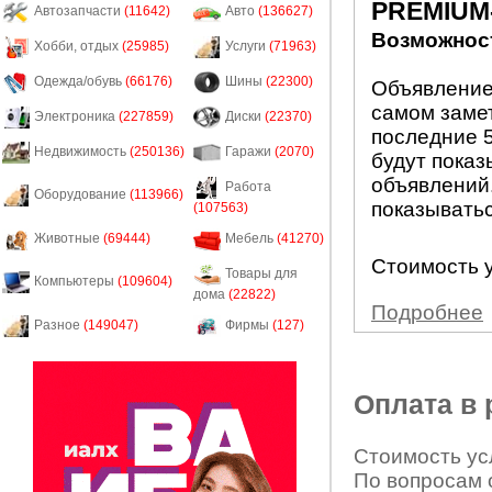
PREMIUM
Автозапчасти
(11642)
Авто
(136627)
Возможност
Хобби, отдых
(25985)
Услуги
(71963)
Одежда/обувь
(66176)
Шины
(22300)
Объявление
самом заме
Электроника
(227859)
Диски
(22370)
последние 5
Недвижимость
(250136)
Гаражи
(2070)
будут показ
объявлений.
Работа
Оборудование
(113966)
показыватьс
(107563)
Животные
(69444)
Мебель
(41270)
Стоимость у
Товары для
Компьютеры
(109604)
дома
(22822)
Подробнее
Разное
(149047)
Фирмы
(127)
Оплата в
Стоимость усл
По вопросам 