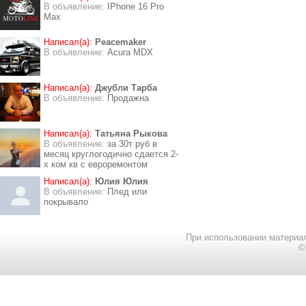
В объявление:
IPhone 16 Pro
Max
Написал(а):
Peacemaker
В объявление:
Acura MDX
Написал(а):
Джубли Тарба
В объявление:
Продажна
Написал(а):
Татьяна Рыкова
В объявление:
за 30т руб в
месяц круглогодично сдается 2-
х ком кв с евроремонтом
Написал(а):
Юлия Юлия
В объявление:
Плед или
покрывало
При использовании материал