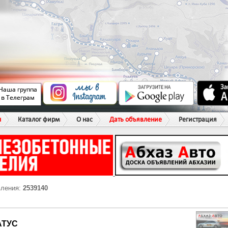
ы
Каталог фирм
О нас
Дать объявление
Регистрация
вления:
2539140
АТУС