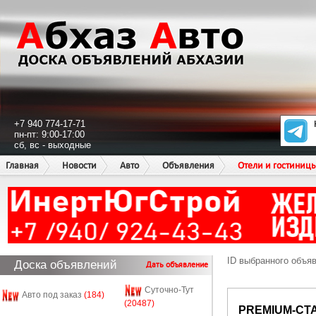
+7 940 774-17-71
пн-пт: 9:00-17:00
сб, вс - выходные
Главная
Новости
Авто
Объявления
Отели и гостиниц
ID выбранного объя
Доска объявлений
Дать объявление
Суточно-Тут
Авто под заказ
(184)
(20487)
PREMIUM-СТ