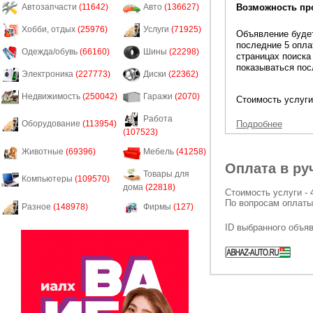
Возможность пр
Автозапчасти
(11642)
Авто
(136627)
Хобби, отдых
(25976)
Услуги
(71925)
Объявление будет
последние 5 опла
Одежда/обувь
(66160)
Шины
(22298)
страницах поиска
показываться пос
Электроника
(227773)
Диски
(22362)
Недвижимость
(250042)
Гаражи
(2070)
Стоимость услуги
Работа
Подробнее
Оборудование
(113954)
(107523)
Животные
(69396)
Мебель
(41258)
Оплата в ру
Товары для
Компьютеры
(109570)
дома
(22818)
Стоимость услуги - 
По вопросам оплаты
Разное
(148978)
Фирмы
(127)
ID выбранного объя