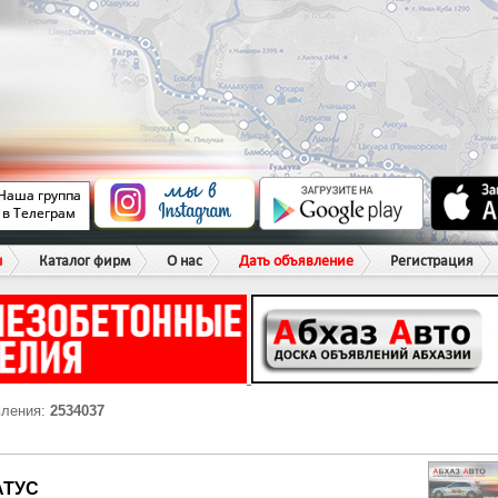
ы
Каталог фирм
О нас
Дать объявление
Регистрация
вления:
2534037
АТУС