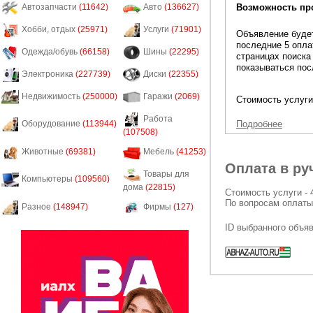
Возможность пр
Автозапчасти
(11642)
Авто
(136627)
Хобби, отдых
(25971)
Услуги
(71901)
Объявление будет
последние 5 опла
Одежда/обувь
(66158)
Шины
(22295)
страницах поиска
показываться пос
Электроника
(227739)
Диски
(22355)
Недвижимость
(250000)
Гаражи
(2069)
Стоимость услуги
Работа
Подробнее
Оборудование
(113944)
(107508)
Животные
(69381)
Мебель
(41253)
Оплата в ру
Товары для
Компьютеры
(109560)
дома
(22815)
Стоимость услуги - 
По вопросам оплаты
Разное
(148947)
Фирмы
(127)
ID выбранного объя