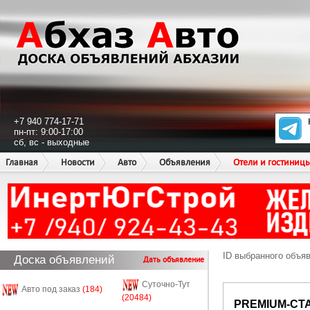
+7 940 774-17-71
пн-пт: 9:00-17:00
сб, вс - выходные
Главная
Новости
Авто
Объявления
Отели и гостиниц
ID выбранного объя
Доска объявлений
Дать объявление
Суточно-Тут
Авто под заказ
(184)
(20484)
PREMIUM-СТ