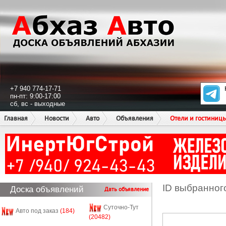
+7 940 774-17-71
пн-пт: 9:00-17:00
сб, вс - выходные
Главная
Новости
Авто
Объявления
Отели и гостиниц
ID выбранног
Доска объявлений
Дать объявление
Суточно-Тут
Авто под заказ
(184)
(20482)