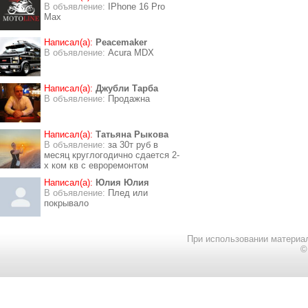
В объявление:
IPhone 16 Pro
Max
Написал(а):
Peacemaker
В объявление:
Acura MDX
Написал(а):
Джубли Тарба
В объявление:
Продажна
Написал(а):
Татьяна Рыкова
В объявление:
за 30т руб в
месяц круглогодично сдается 2-
х ком кв с евроремонтом
Написал(а):
Юлия Юлия
В объявление:
Плед или
покрывало
При использовании материал