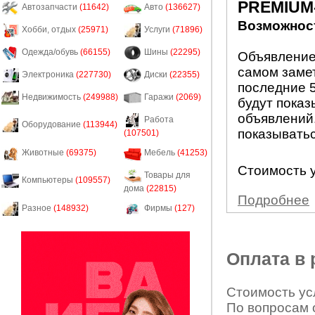
PREMIUM
Автозапчасти
(11642)
Авто
(136627)
Возможност
Хобби, отдых
(25971)
Услуги
(71896)
Одежда/обувь
(66155)
Шины
(22295)
Объявление
самом заме
Электроника
(227730)
Диски
(22355)
последние 5
Недвижимость
(249988)
Гаражи
(2069)
будут показ
объявлений.
Работа
Оборудование
(113944)
показыватьс
(107501)
Животные
(69375)
Мебель
(41253)
Стоимость у
Товары для
Компьютеры
(109557)
дома
(22815)
Подробнее
Разное
(148932)
Фирмы
(127)
Оплата в
Стоимость усл
По вопросам 