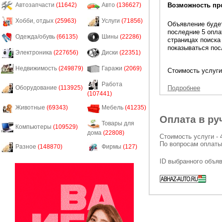
Возможность пр
Автозапчасти
(11642)
Авто
(136627)
Хобби, отдых
(25963)
Услуги
(71856)
Объявление будет
последние 5 опла
Одежда/обувь
(66135)
Шины
(22286)
страницах поиска
показываться пос
Электроника
(227656)
Диски
(22351)
Недвижимость
(249879)
Гаражи
(2069)
Стоимость услуги
Работа
Подробнее
Оборудование
(113925)
(107441)
Животные
(69343)
Мебель
(41235)
Оплата в ру
Товары для
Компьютеры
(109529)
дома
(22808)
Стоимость услуги - 
По вопросам оплаты
Разное
(148870)
Фирмы
(127)
ID выбранного объя