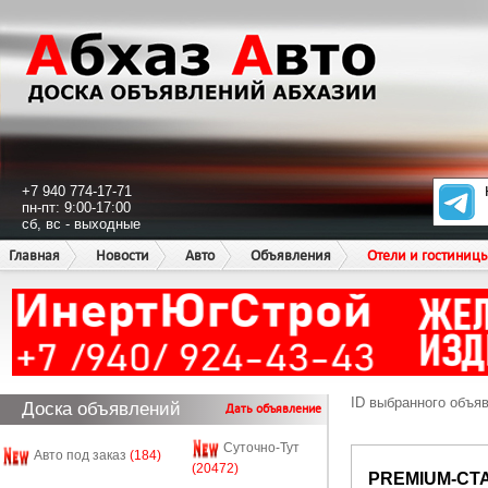
+7 940 774-17-71
пн-пт: 9:00-17:00
сб, вс - выходные
Главная
Новости
Авто
Объявления
Отели и гостиниц
ID выбранного объя
Доска объявлений
Дать объявление
Суточно-Тут
Авто под заказ
(184)
(20472)
PREMIUM-СТ