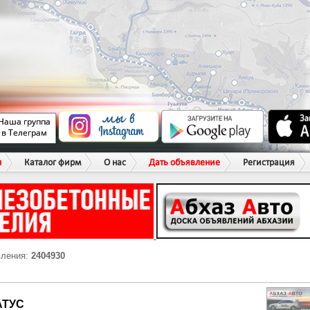
ы
Каталог фирм
О нас
Дать объявление
Регистрация
вления:
2404930
АТУС