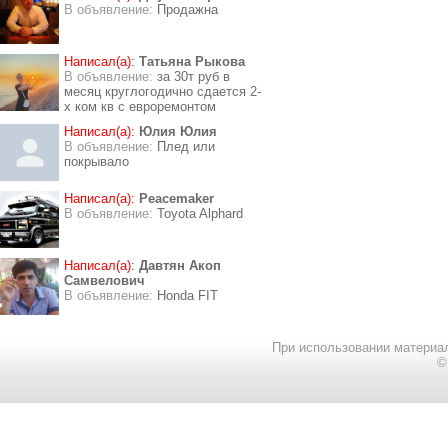
В объявление:
Продажна
Написал(а):
Татьяна Рыкова
В объявление:
за 30т руб в
месяц круглогодично сдается 2-
х ком кв с евроремонтом
Написал(а):
Юлия Юлия
В объявление:
Плед или
покрывало
Написал(а):
Peacemaker
В объявление:
Toyota Alphard
Написал(а):
Давтян Акоп
Самвелович
В объявление:
Honda FIT
При использовании материал