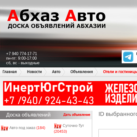
+7 940 774-17-71
пн-пт: 9:00-17:00
сб, вс - выходные
Главная
Новости
Авто
Объявления
Отели и гостиниц
ID выбранног
Доска объявлений
Дать объявление
Суточно-Тут
Авто под заказ
(184)
(20453)