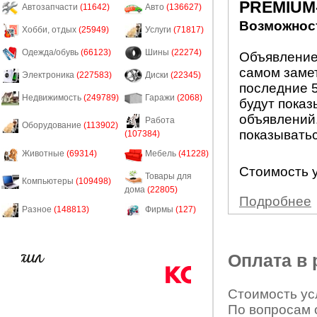
PREMIUM
Автозапчасти
(11642)
Авто
(136627)
Возможност
Хобби, отдых
(25949)
Услуги
(71817)
Одежда/обувь
(66123)
Шины
(22274)
Объявление
самом заме
Электроника
(227583)
Диски
(22345)
последние 5
Недвижимость
(249789)
Гаражи
(2068)
будут показ
объявлений.
Работа
Оборудование
(113902)
показыватьс
(107384)
Животные
(69314)
Мебель
(41228)
Стоимость у
Товары для
Компьютеры
(109498)
дома
(22805)
Подробнее
Разное
(148813)
Фирмы
(127)
Оплата в
Стоимость усл
По вопросам 