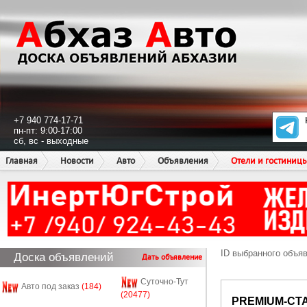
+7 940 774-17-71
пн-пт: 9:00-17:00
сб, вс - выходные
Главная
Новости
Авто
Объявления
Отели и гостиниц
ID выбранного объя
Доска объявлений
Дать объявление
Суточно-Тут
Авто под заказ
(184)
(20477)
PREMIUM-СТ