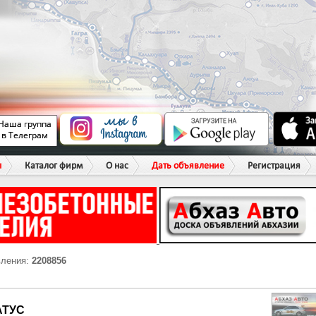
ы
Каталог фирм
О нас
Дать объявление
Регистрация
вления:
2208856
АТУС