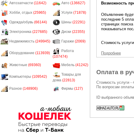
Возможность пр
Автозапчасти
(11642)
Авто
(136627)
Хобби, отдых
(25965)
Услуги
(71878)
Объявление будет
последние 5 опла
Одежда/обувь
(66144)
Шины
(22291)
страницах поиска
показываться пос
Электроника
(227685)
Диски
(22355)
Недвижимость
(249945)
Гаражи
(2069)
Стоимость услуги
Работа
Подробнее
Оборудование
(113939)
(107474)
Животные
(69360)
Мебель
(41242)
Оплата в ру
Товары для
Компьютеры
(109542)
дома
(22813)
Стоимость услуги - 
По вопросам оплаты
Разное
(148906)
Фирмы
(127)
ID выбранного объя