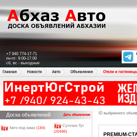
+7 940 774-17-71
пн-пт: 9:00-17:00
сб, вс - выходные
Главная
Новости
Авто
Объявления
Отели и гостиниц
ID выбранного объя
Доска объявлений
Дать объявление
Суточно-Тут
Авто под заказ
(184)
(20496)
PREMIUM-СТ