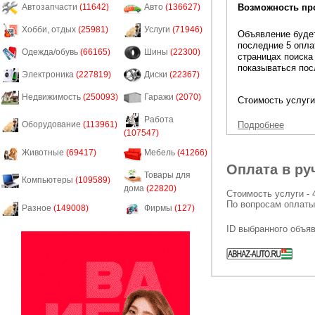
Возможность пр
Автозапчасти
(11642)
Авто
(136627)
Хобби, отдых
(25981)
Услуги
(71946)
Объявление будет
последние 5 опла
Одежда/обувь
(66165)
Шины
(22300)
страницах поиска
показываться пос
Электроника
(227819)
Диски
(22367)
Недвижимость
(250093)
Гаражи
(2070)
Стоимость услуги
Работа
Подробнее
Оборудование
(113961)
(107547)
Животные
(69417)
Мебель
(41266)
Оплата в ру
Товары для
Компьютеры
(109589)
дома
(22820)
Стоимость услуги - 
По вопросам оплаты
Разное
(149008)
Фирмы
(127)
ID выбранного объя