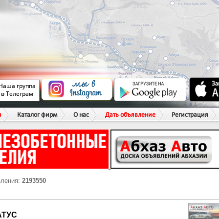
ы
Каталог фирм
О нас
Дать объявление
Регистрация
вления:
2193550
АТУС