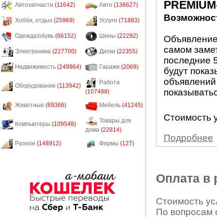
PREMIUM
Автозапчасти
(11642)
Авто
(136627)
Возможност
Хобби, отдых
(25969)
Услуги
(71883)
Одежда/обувь
(66152)
Шины
(22292)
Объявление
самом заме
Электроника
(227700)
Диски
(22355)
последние 5
Недвижимость
(249964)
Гаражи
(2069)
будут показ
объявлений.
Работа
Оборудование
(113942)
показыватьс
(107488)
Животные
(69366)
Мебель
(41245)
Стоимость у
Товары для
Компьютеры
(109548)
дома
(22814)
Подробнее
Разное
(148912)
Фирмы
(127)
Оплата в
Стоимость усл
По вопросам 