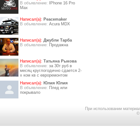
В объявление:
IPhone 16 Pro
Max
Написал(а):
Peacemaker
В объявление:
Acura MDX
Написал(а):
Джубли Тарба
В объявление:
Продажна
Написал(а):
Татьяна Рыкова
В объявление:
за 30т руб в
месяц круглогодично сдается 2-
х ком кв с евроремонтом
Написал(а):
Юлия Юлия
В объявление:
Плед или
покрывало
При использовании материал