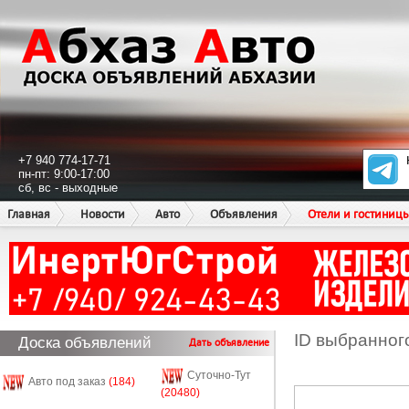
+7 940 774-17-71
пн-пт: 9:00-17:00
сб, вс - выходные
Главная
Новости
Авто
Объявления
Отели и гостиниц
ID выбранног
Доска объявлений
Дать объявление
Суточно-Тут
Авто под заказ
(184)
(20480)