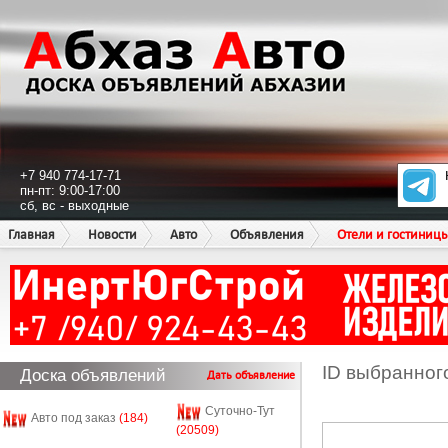
+7 940 774-17-71
пн-пт: 9:00-17:00
сб, вс - выходные
Главная
Новости
Авто
Объявления
Отели и гостиниц
ID выбранног
Доска объявлений
Дать объявление
Суточно-Тут
Авто под заказ
(184)
(20509)