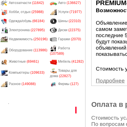
PREMIUM
Автозапчасти
(11642)
Авто
(136627)
Возможност
Хобби, отдых
(25988)
Услуги
(71977)
Одежда/обувь
(66184)
Шины
(22310)
Объявление
самом заме
Электроника
(227895)
Диски
(22375)
последние 5
Недвижимость
(250196)
Гаражи
(2070)
будут показ
объявлений.
Работа
Оборудование
(113986)
показыватьс
(107589)
Животные
(69461)
Мебель
(41282)
Стоимость у
Товары для
Компьютеры
(109633)
дома
(22827)
Подробнее
Разное
(149088)
Фирмы
(127)
Оплата в
Стоимость усл
По вопросам 