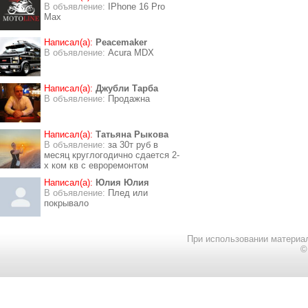
В объявление:
IPhone 16 Pro
Max
Написал(а):
Peacemaker
В объявление:
Acura MDX
Написал(а):
Джубли Тарба
В объявление:
Продажна
Написал(а):
Татьяна Рыкова
В объявление:
за 30т руб в
месяц круглогодично сдается 2-
х ком кв с евроремонтом
Написал(а):
Юлия Юлия
В объявление:
Плед или
покрывало
При использовании материал