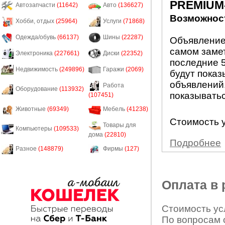
PREMIUM
Автозапчасти
(11642)
Авто
(136627)
Возможност
Хобби, отдых
(25964)
Услуги
(71868)
Одежда/обувь
(66137)
Шины
(22287)
Объявление
самом заме
Электроника
(227661)
Диски
(22352)
последние 5
Недвижимость
(249896)
Гаражи
(2069)
будут показ
объявлений.
Работа
Оборудование
(113932)
показыватьс
(107451)
Животные
(69349)
Мебель
(41238)
Стоимость у
Товары для
Компьютеры
(109533)
дома
(22810)
Подробнее
Разное
(148879)
Фирмы
(127)
Оплата в
Стоимость усл
По вопросам 