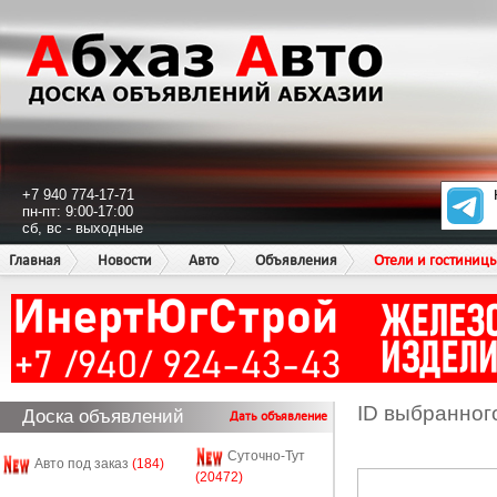
+7 940 774-17-71
пн-пт: 9:00-17:00
сб, вс - выходные
Главная
Новости
Авто
Объявления
Отели и гостиниц
ID выбранног
Доска объявлений
Дать объявление
Суточно-Тут
Авто под заказ
(184)
(20472)