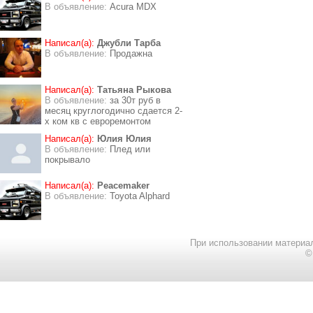
В объявление:
Acura MDX
Написал(а):
Джубли Тарба
В объявление:
Продажна
Написал(а):
Татьяна Рыкова
В объявление:
за 30т руб в
месяц круглогодично сдается 2-
х ком кв с евроремонтом
Написал(а):
Юлия Юлия
В объявление:
Плед или
покрывало
Написал(а):
Peacemaker
В объявление:
Toyota Alphard
При использовании материал