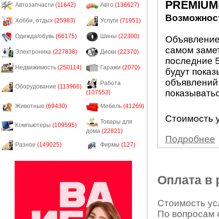
PREMIUM
Автозапчасти
(11642)
Авто
(136627)
Возможност
Хобби, отдых
(25983)
Услуги
(71951)
Одежда/обувь
(66175)
Шины
(22300)
Объявление
самом заме
Электроника
(227838)
Диски
(22370)
последние 5
Недвижимость
(250114)
Гаражи
(2070)
будут показ
объявлений.
Работа
Оборудование
(113966)
показыватьс
(107553)
Животные
(69430)
Мебель
(41269)
Стоимость у
Товары для
Компьютеры
(109595)
дома
(22821)
Подробнее
Разное
(149025)
Фирмы
(127)
Оплата в
Стоимость усл
По вопросам 