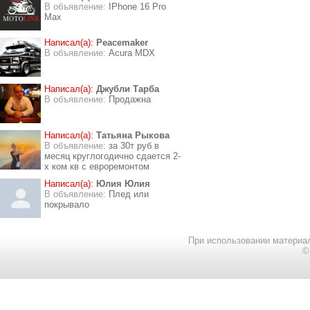
В объявление:
IPhone 16 Pro
Max
Написал(а):
Peacemaker
В объявление:
Acura MDX
Написал(а):
Джубли Тарба
В объявление:
Продажна
Написал(а):
Татьяна Рыкова
В объявление:
за 30т руб в
месяц круглогодично сдается 2-
х ком кв с евроремонтом
Написал(а):
Юлия Юлия
В объявление:
Плед или
покрывало
При использовании материал