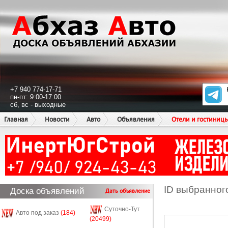
+7 940 774-17-71
пн-пт: 9:00-17:00
сб, вс - выходные
Главная
Новости
Авто
Объявления
Отели и гостиниц
ID выбранног
Доска объявлений
Дать объявление
Суточно-Тут
Авто под заказ
(184)
(20499)