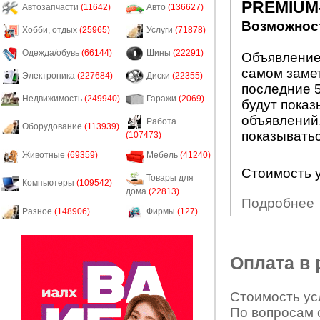
PREMIUM
Автозапчасти
(11642)
Авто
(136627)
Возможност
Хобби, отдых
(25965)
Услуги
(71878)
Одежда/обувь
(66144)
Шины
(22291)
Объявление
самом заме
Электроника
(227684)
Диски
(22355)
последние 5
Недвижимость
(249940)
Гаражи
(2069)
будут показ
объявлений.
Работа
Оборудование
(113939)
показыватьс
(107473)
Животные
(69359)
Мебель
(41240)
Стоимость у
Товары для
Компьютеры
(109542)
дома
(22813)
Подробнее
Разное
(148906)
Фирмы
(127)
Оплата в
Стоимость усл
По вопросам 