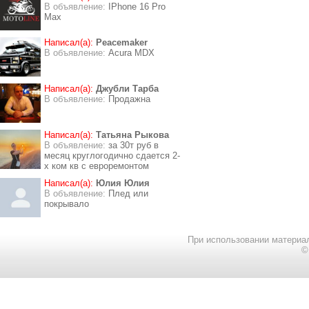
В объявление:
IPhone 16 Pro
Max
Написал(а):
Peacemaker
В объявление:
Acura MDX
Написал(а):
Джубли Тарба
В объявление:
Продажна
Написал(а):
Татьяна Рыкова
В объявление:
за 30т руб в
месяц круглогодично сдается 2-
х ком кв с евроремонтом
Написал(а):
Юлия Юлия
В объявление:
Плед или
покрывало
При использовании материал