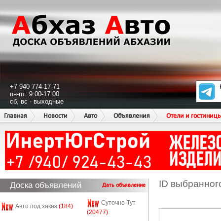
+7 940 774-17-71
пн-пт: 9:00-17:00
сб, вс - выходные
Главная
Новости
Авто
Объявления
Отели и гостиниц
ID выбранног
Доска объявлений
Дать объявление
Суточно-Тут
Авто под заказ
(184)
(20477)