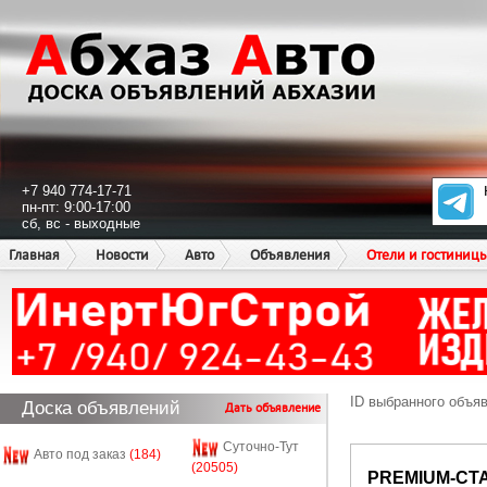
+7 940 774-17-71
пн-пт: 9:00-17:00
сб, вс - выходные
Главная
Новости
Авто
Объявления
Отели и гостиниц
ID выбранного объя
Доска объявлений
Дать объявление
Суточно-Тут
Авто под заказ
(184)
(20505)
PREMIUM-СТ