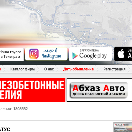
ы
Каталог фирм
О нас
Дать объявление
Регистрация
вления:
1808552
АТУС