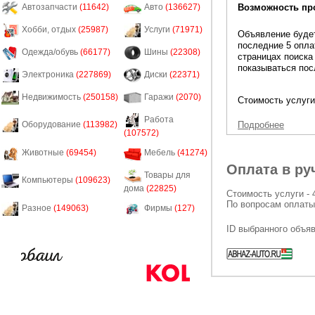
Возможность пр
Автозапчасти
(11642)
Авто
(136627)
Хобби, отдых
(25987)
Услуги
(71971)
Объявление будет
последние 5 опла
Одежда/обувь
(66177)
Шины
(22308)
страницах поиска
показываться пос
Электроника
(227869)
Диски
(22371)
Недвижимость
(250158)
Гаражи
(2070)
Стоимость услуги
Работа
Подробнее
Оборудование
(113982)
(107572)
Животные
(69454)
Мебель
(41274)
Оплата в ру
Товары для
Компьютеры
(109623)
дома
(22825)
Стоимость услуги - 
По вопросам оплаты
Разное
(149063)
Фирмы
(127)
ID выбранного объя