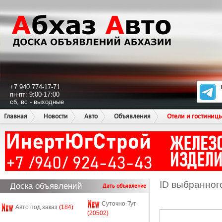
+7 940 774-17-71
пн-пт: 9:00-17:00
сб, вс - выходные
Главная
Новости
Авто
Объявления
Отели и гостиниц
ID выбранног
Доска объявлений
Дать объявление
Суточно-Тут
Авто под заказ
(184)
(20502)