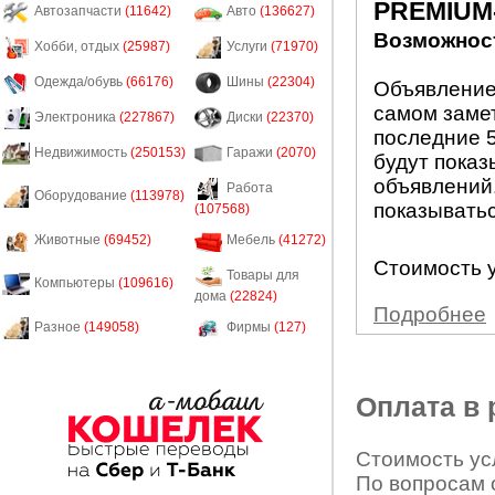
PREMIUM
Автозапчасти
(11642)
Авто
(136627)
Возможност
Хобби, отдых
(25987)
Услуги
(71970)
Одежда/обувь
(66176)
Шины
(22304)
Объявление
самом заме
Электроника
(227867)
Диски
(22370)
последние 5
Недвижимость
(250153)
Гаражи
(2070)
будут показ
объявлений.
Работа
Оборудование
(113978)
показыватьс
(107568)
Животные
(69452)
Мебель
(41272)
Стоимость у
Товары для
Компьютеры
(109616)
дома
(22824)
Подробнее
Разное
(149058)
Фирмы
(127)
Оплата в
Стоимость усл
По вопросам 