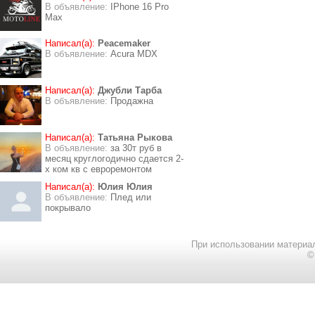
В объявление:
IPhone 16 Pro
Max
Написал(а):
Peacemaker
В объявление:
Acura MDX
Написал(а):
Джубли Тарба
В объявление:
Продажна
Написал(а):
Татьяна Рыкова
В объявление:
за 30т руб в
месяц круглогодично сдается 2-
х ком кв с евроремонтом
Написал(а):
Юлия Юлия
В объявление:
Плед или
покрывало
При использовании материал