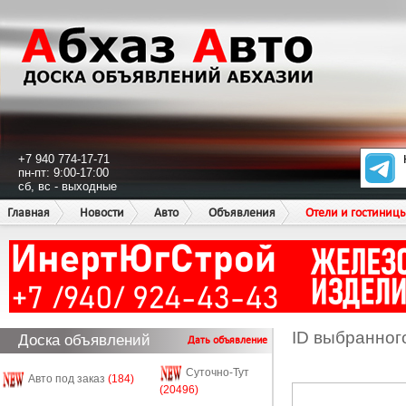
+7 940 774-17-71
пн-пт: 9:00-17:00
сб, вс - выходные
Главная
Новости
Авто
Объявления
Отели и гостиниц
ID выбранног
Доска объявлений
Дать объявление
Суточно-Тут
Авто под заказ
(184)
(20496)