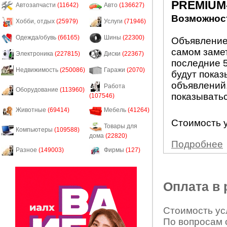
PREMIUM
Автозапчасти
(11642)
Авто
(136627)
Возможност
Хобби, отдых
(25979)
Услуги
(71946)
Одежда/обувь
(66165)
Шины
(22300)
Объявление
самом заме
Электроника
(227815)
Диски
(22367)
последние 5
Недвижимость
(250086)
Гаражи
(2070)
будут показ
объявлений.
Работа
Оборудование
(113960)
показыватьс
(107546)
Животные
(69414)
Мебель
(41264)
Стоимость у
Товары для
Компьютеры
(109588)
дома
(22820)
Подробнее
Разное
(149003)
Фирмы
(127)
Оплата в
Стоимость усл
По вопросам 