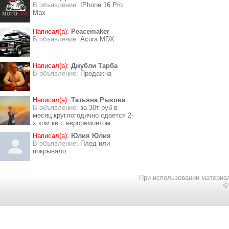
В объявление:
IPhone 16 Pro
Max
Написал(а):
Peacemaker
В объявление:
Acura MDX
Написал(а):
Джубли Тарба
В объявление:
Продажна
Написал(а):
Татьяна Рыкова
В объявление:
за 30т руб в
месяц круглогодично сдается 2-
х ком кв с евроремонтом
Написал(а):
Юлия Юлия
В объявление:
Плед или
покрывало
При использовании материал