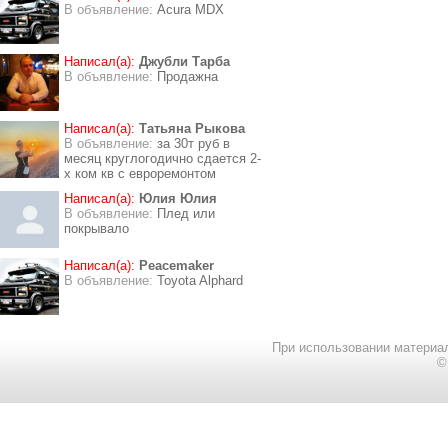
В объявление:
Acura MDX
Написал(а):
Джубли Тарба
В объявление:
Продажна
Написал(а):
Татьяна Рыкова
В объявление:
за 30т руб в
месяц круглогодично сдается 2-
х ком кв с евроремонтом
Написал(а):
Юлия Юлия
В объявление:
Плед или
покрывало
Написал(а):
Peacemaker
В объявление:
Toyota Alphard
При использовании материал