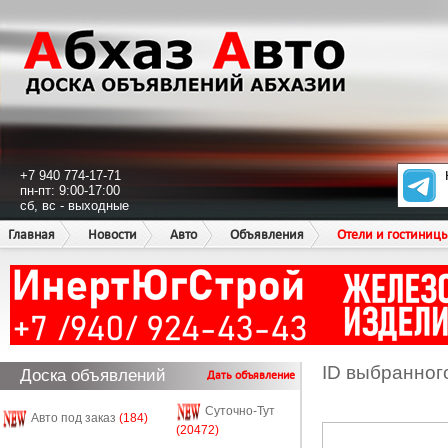
+7 940 774-17-71
пн-пт: 9:00-17:00
сб, вс - выходные
Главная
Новости
Авто
Объявления
Отели и гостиниц
ID выбранног
Доска объявлений
Дать объявление
Суточно-Тут
Авто под заказ
(184)
(20472)