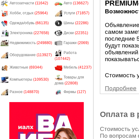
PREMIUM
Автозапчасти
(11642)
Авто
(136627)
Возможност
Хобби, отдых
(25964)
Услуги
(71857)
Одежда/обувь
(66135)
Шины
(22286)
Объявление
самом заме
Электроника
(227658)
Диски
(22351)
последние 5
Недвижимость
(249880)
Гаражи
(2069)
будут показ
объявлений.
Работа
Оборудование
(113927)
показыватьс
(107442)
Животные
(69344)
Мебель
(41237)
Стоимость у
Товары для
Компьютеры
(109530)
дома
(22808)
Подробнее
Разное
(148870)
Фирмы
(127)
Оплата в
Стоимость усл
По вопросам 