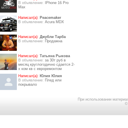
В объявление:
IPhone 16 Pro
Max
Написал(а):
Peacemaker
В объявление:
Acura MDX
Написал(а):
Джубли Тарба
В объявление:
Продажна
Написал(а):
Татьяна Рыкова
В объявление:
за 30т руб в
месяц круглогодично сдается 2-
х ком кв с евроремонтом
Написал(а):
Юлия Юлия
В объявление:
Плед или
покрывало
При использовании материал