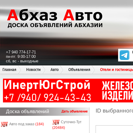
+7 940 774-17-71
пн-пт: 9:00-17:00
сб, вс - выходные
Главная
Новости
Авто
Объявления
Отели и гостиниц
ID выбранног
Доска объявлений
Дать объявление
Суточно-Тут
Авто под заказ
(184)
(20484)