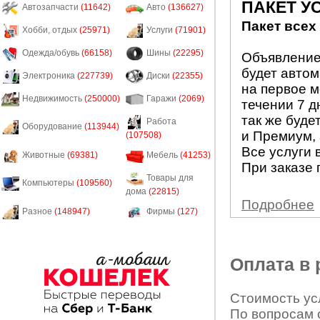
ПАКЕТ У
Автозапчасти
(11642)
Авто
(136627)
Пакет всех
Хобби, отдых
(25971)
Услуги
(71901)
Одежда/обувь
(66158)
Шины
(22295)
Объявление 
будет авто
Электроника
(227739)
Диски
(22355)
на первое м
Недвижимость
(250000)
Гаражи
(2069)
течении 7 д
так же буде
Работа
Оборудование
(113944)
и Премиум, 
(107508)
Все услуги 
Животные
(69381)
Мебель
(41253)
При заказе 
Товары для
Компьютеры
(109560)
дома
(22815)
Подробнее
Разное
(148947)
Фирмы
(127)
Оплата в
Стоимость усл
По вопросам 