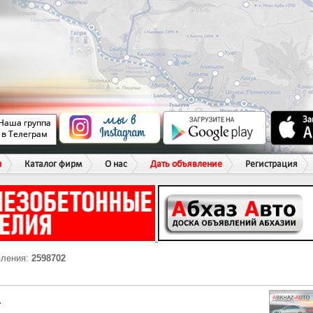
ы
Каталог фирм
О нас
Дать объявление
Регистрация
вления:
2598702
Г