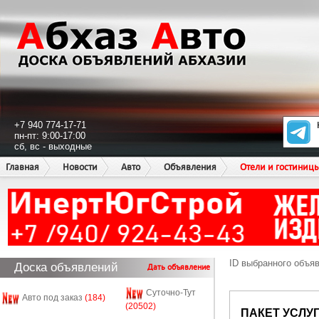
+7 940 774-17-71
пн-пт: 9:00-17:00
сб, вс - выходные
Главная
Новости
Авто
Объявления
Отели и гостиниц
ID выбранного объя
Доска объявлений
Дать объявление
Суточно-Тут
Авто под заказ
(184)
(20502)
ПАКЕТ УСЛУ