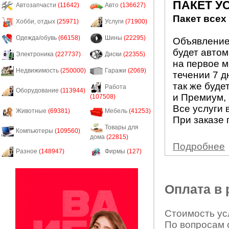
ПАКЕТ У
Автозапчасти
(11642)
Авто
(136627)
Пакет всех
Хобби, отдых
(25971)
Услуги
(71900)
Одежда/обувь
(66158)
Шины
(22295)
Объявление 
будет авто
Электроника
(227737)
Диски
(22355)
на первое м
Недвижимость
(250000)
Гаражи
(2069)
течении 7 д
так же буде
Работа
Оборудование
(113944)
и Премиум, 
(107508)
Все услуги 
Животные
(69381)
Мебель
(41253)
При заказе 
Товары для
Компьютеры
(109560)
дома
(22815)
Подробнее
Разное
(148947)
Фирмы
(127)
Оплата в
Стоимость усл
По вопросам 