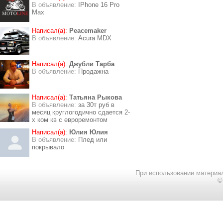
В объявление:
IPhone 16 Pro
Max
Написал(а):
Peacemaker
В объявление:
Acura MDX
Написал(а):
Джубли Тарба
В объявление:
Продажна
Написал(а):
Татьяна Рыкова
В объявление:
за 30т руб в
месяц круглогодично сдается 2-
х ком кв с евроремонтом
Написал(а):
Юлия Юлия
В объявление:
Плед или
покрывало
При использовании материал