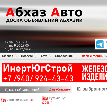
+7 940 774-17-71
пн-пт: 9:00-17:00
сб, вс - выходные
Главная
Новости
Авто
Объявления
Отели и гостиниц
ID выбранног
Доска объявлений
Дать объявление
Суточно-Тут
Авто под заказ
(184)
(20484)