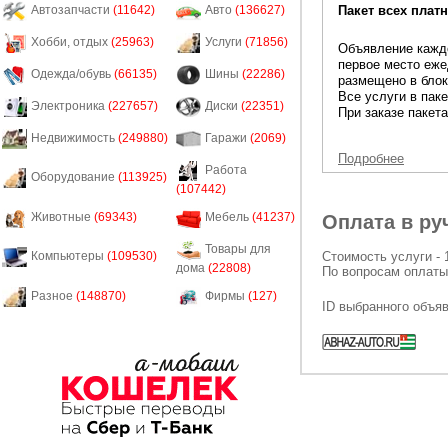
Пакет всех платн
Автозапчасти
(11642)
Авто
(136627)
Хобби, отдых
(25963)
Услуги
(71856)
Объявление каждо
первое место еже
Одежда/обувь
(66135)
Шины
(22286)
размещено в блок
Все услуги в пак
Электроника
(227657)
Диски
(22351)
При заказе пакета
Недвижимость
(249880)
Гаражи
(2069)
Подробнее
Работа
Оборудование
(113925)
(107442)
Животные
(69343)
Мебель
(41237)
Оплата в ру
Товары для
Стоимость услуги - 
Компьютеры
(109530)
дома
(22808)
По вопросам оплаты
Разное
(148870)
Фирмы
(127)
ID выбранного объя