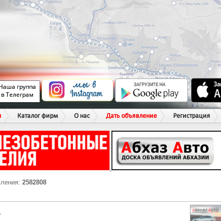
ы
Каталог фирм
О нас
Дать объявление
Регистрация
вления:
2582808
Г