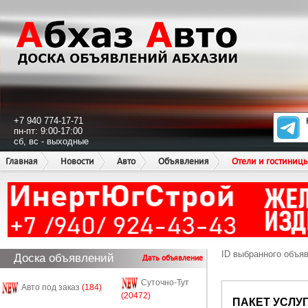
+7 940 774-17-71
пн-пт: 9:00-17:00
сб, вс - выходные
Главная
Новости
Авто
Объявления
Отели и гостиниц
ID выбранного объя
Доска объявлений
Дать объявление
Суточно-Тут
Авто под заказ
(184)
(20472)
ПАКЕТ УСЛУ