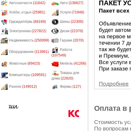
ПАКЕТ У
Автозапчасти
(11642)
Авто
(136627)
Пакет всех
Хобби, отдых
(25981)
Услуги
(71948)
Одежда/обувь
(66169)
Шины
(22300)
Объявление 
будет авто
Электроника
(227822)
Диски
(22370)
на первое м
Недвижимость
(250099)
Гаражи
(2070)
течении 7 д
так же буде
Работа
Оборудование
(113961)
и Премиум, 
(107549)
Все услуги 
Животные
(69423)
Мебель
(41266)
При заказе 
Товары для
Компьютеры
(109591)
дома
(22820)
Подробнее
Разное
(149012)
Фирмы
(127)
Оплата в
Стоимость усл
По вопросам 