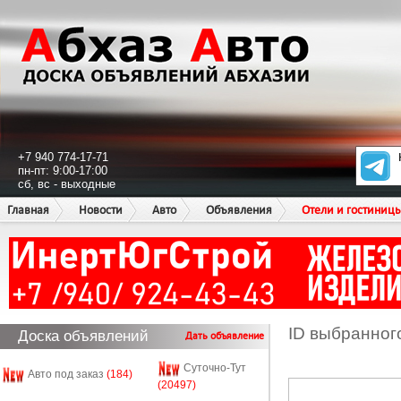
+7 940 774-17-71
пн-пт: 9:00-17:00
сб, вс - выходные
Главная
Новости
Авто
Объявления
Отели и гостиниц
ID выбранног
Доска объявлений
Дать объявление
Суточно-Тут
Авто под заказ
(184)
(20497)