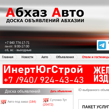
+7 940 774-17-71
пн-пт: 9:00-17:00
сб, вс - выходные
Главная
Новости
Авто
Объявления
Отели и гостиниц
ID выбранного объя
Доска объявлений
Дать объявление
Суточно-Тут
Авто под заказ
(184)
(20472)
ПАКЕТ УСЛУ