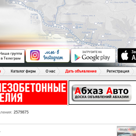
ы
Каталог фирм
О нас
Дать объявление
Регистрация
вления:
2579875
Г