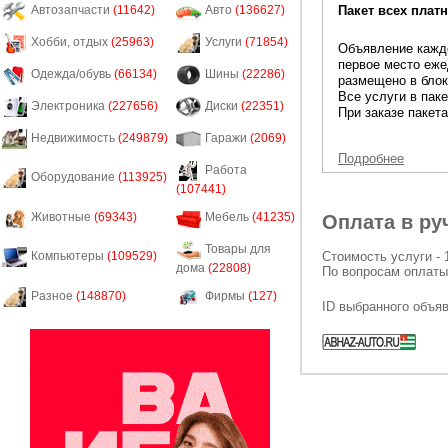
Пакет всех платн
Автозапчасти
(11642)
Авто
(136627)
Хобби, отдых
(25963)
Услуги
(71854)
Объявление каждо
первое место еже
Одежда/обувь
(66134)
Шины
(22286)
размещено в блок
Все услуги в пак
Электроника
(227656)
Диски
(22351)
При заказе пакета
Недвижимость
(249879)
Гаражи
(2069)
Подробнее
Работа
Оборудование
(113925)
(107441)
Животные
(69343)
Мебель
(41235)
Оплата в ру
Товары для
Стоимость услуги - 
Компьютеры
(109529)
дома
(22808)
По вопросам оплаты
Разное
(148870)
Фирмы
(127)
ID выбранного объя