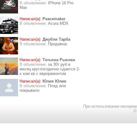
В объявление:
IPhone 16 Pro
Max
Написал(а):
Peacemaker
В объявление:
Acura MDX
Написал(а):
Джубли Тарба
В объявление:
Продажна
Написал(а):
Татьяна Рыкова
В объявление:
за 30т руб в
месяц круглогодично сдается 2-
х ком кв с евроремонтом
Написал(а):
Юлия Юлия
В объявление:
Плед или
покрывало
При использовании материал