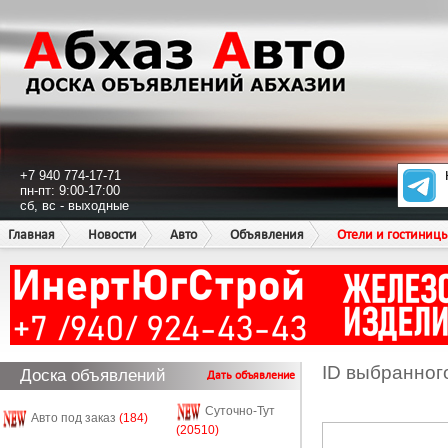
+7 940 774-17-71
пн-пт: 9:00-17:00
сб, вс - выходные
Главная
Новости
Авто
Объявления
Отели и гостиниц
ID выбранног
Доска объявлений
Дать объявление
Суточно-Тут
Авто под заказ
(184)
(20510)