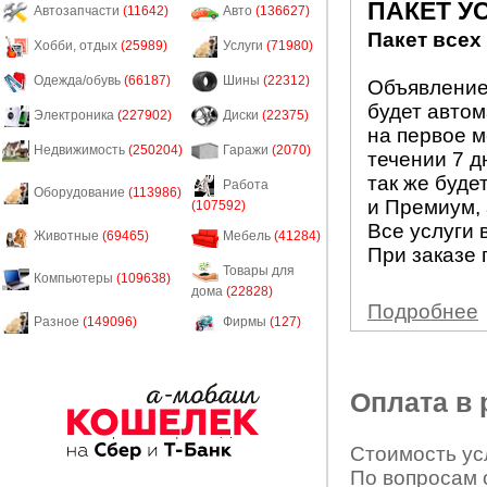
ПАКЕТ У
Автозапчасти
(11642)
Авто
(136627)
Пакет всех
Хобби, отдых
(25989)
Услуги
(71980)
Одежда/обувь
(66187)
Шины
(22312)
Объявление 
будет авто
Электроника
(227902)
Диски
(22375)
на первое м
Недвижимость
(250204)
Гаражи
(2070)
течении 7 д
так же буде
Работа
Оборудование
(113986)
и Премиум, 
(107592)
Все услуги 
Животные
(69465)
Мебель
(41284)
При заказе 
Товары для
Компьютеры
(109638)
дома
(22828)
Подробнее
Разное
(149096)
Фирмы
(127)
Оплата в
Стоимость усл
По вопросам 