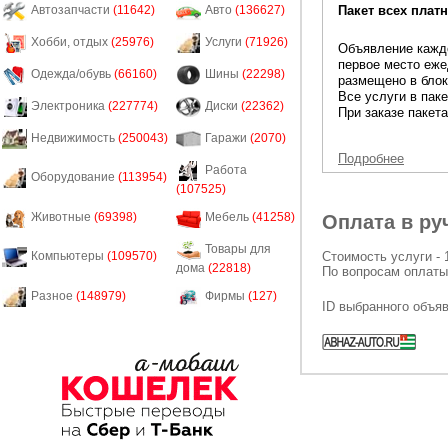
Пакет всех платн
Автозапчасти
(11642)
Авто
(136627)
Хобби, отдых
(25976)
Услуги
(71926)
Объявление каждо
первое место еже
Одежда/обувь
(66160)
Шины
(22298)
размещено в блок
Все услуги в пак
Электроника
(227774)
Диски
(22362)
При заказе пакета
Недвижимость
(250043)
Гаражи
(2070)
Подробнее
Работа
Оборудование
(113954)
(107525)
Животные
(69398)
Мебель
(41258)
Оплата в ру
Товары для
Стоимость услуги - 
Компьютеры
(109570)
дома
(22818)
По вопросам оплаты
Разное
(148979)
Фирмы
(127)
ID выбранного объя