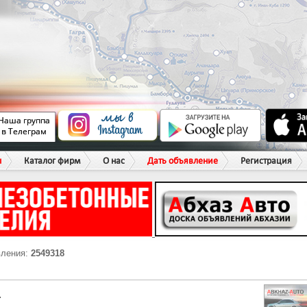
ы
Каталог фирм
О нас
Дать объявление
Регистрация
вления:
2549318
Г