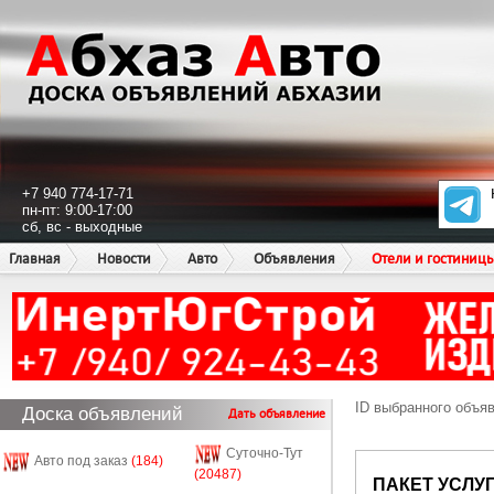
+7 940 774-17-71
пн-пт: 9:00-17:00
сб, вс - выходные
Главная
Новости
Авто
Объявления
Отели и гостиниц
ID выбранного объя
Доска объявлений
Дать объявление
Суточно-Тут
Авто под заказ
(184)
(20487)
ПАКЕТ УСЛУ