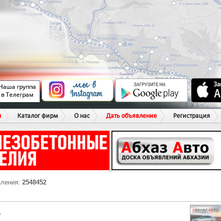
ы
Каталог фирм
О нас
Дать объявление
Регистрация
вления:
2548452
Г