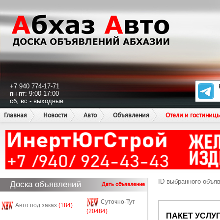
+7 940 774-17-71
пн-пт: 9:00-17:00
сб, вс - выходные
Главная
Новости
Авто
Объявления
Отели и гостиниц
ID выбранного объя
Доска объявлений
Дать объявление
Суточно-Тут
Авто под заказ
(184)
(20484)
ПАКЕТ УСЛУ