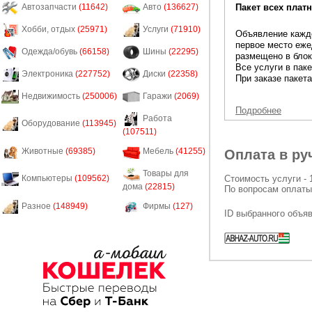
Пакет всех платн
Автозапчасти
(11642)
Авто
(136627)
Хобби, отдых
(25971)
Услуги
(71910)
Объявление каждо
первое место еже
Одежда/обувь
(66158)
Шины
(22295)
размещено в блок
Все услуги в пак
Электроника
(227752)
Диски
(22358)
При заказе пакета
Недвижимость
(250006)
Гаражи
(2069)
Подробнее
Работа
Оборудование
(113945)
(107511)
Животные
(69385)
Мебель
(41255)
Оплата в ру
Товары для
Стоимость услуги - 
Компьютеры
(109562)
дома
(22815)
По вопросам оплаты
Разное
(148949)
Фирмы
(127)
ID выбранного объя