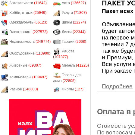
ПАКЕТ У
Автозапчасти
(11642)
Авто
(136627)
Пакет всех
Хобби, отдых
(25949)
Услуги
(71807)
Одежда/обувь
(66123)
Шины
(22274)
Объявление 
будет авто
Электроника
(227573)
Диски
(22344)
на первое м
Недвижимость
(249774)
Гаражи
(2068)
течении 7 д
так же буде
Работа
Оборудование
(113900)
и Премиум, 
(107377)
Все услуги 
Животные
(69307)
Мебель
(41225)
При заказе 
Товары для
Компьютеры
(109497)
дома
(22805)
Подробнее
Разное
(148803)
Фирмы
(127)
Оплата в
Стоимость усл
По вопросам 