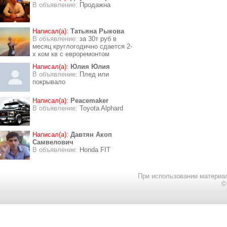
В объявление:
Продажна
Написал(а):
Татьяна Рыкова
В объявление:
за 30т руб в
месяц круглогодично сдается 2-
х ком кв с евроремонтом
Написал(а):
Юлия Юлия
В объявление:
Плед или
покрывало
Написал(а):
Peacemaker
В объявление:
Toyota Alphard
Написал(а):
Давтян Акоп
Самвелович
В объявление:
Honda FIT
При использовании материал