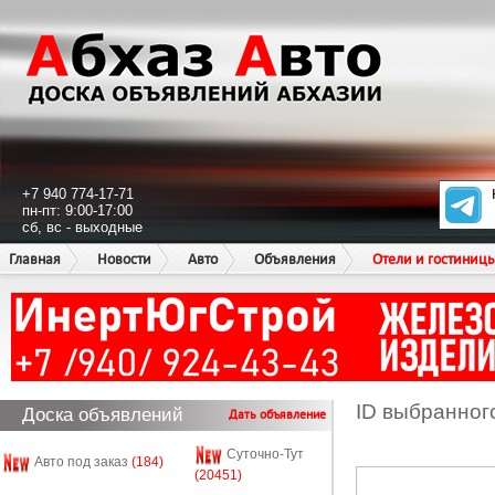
+7 940 774-17-71
пн-пт: 9:00-17:00
сб, вс - выходные
Главная
Новости
Авто
Объявления
Отели и гостиниц
ID выбранног
Доска объявлений
Дать объявление
Суточно-Тут
Авто под заказ
(184)
(20451)