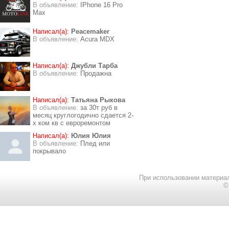
В объявление:
IPhone 16 Pro
Max
Написал(а):
Peacemaker
В объявление:
Acura MDX
Написал(а):
Джубли Тарба
В объявление:
Продажна
Написал(а):
Татьяна Рыкова
В объявление:
за 30т руб в
месяц круглогодично сдается 2-
х ком кв с евроремонтом
Написал(а):
Юлия Юлия
В объявление:
Плед или
покрывало
При использовании материал