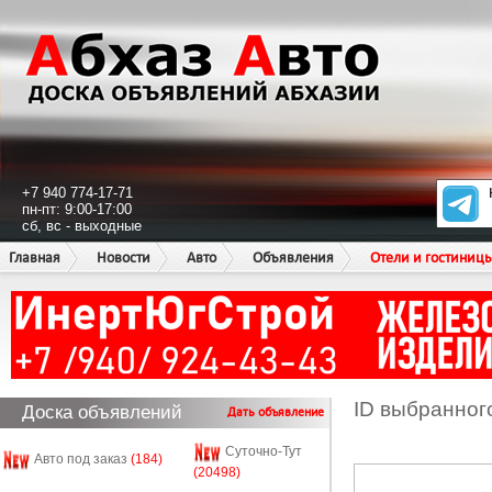
+7 940 774-17-71
пн-пт: 9:00-17:00
сб, вс - выходные
Главная
Новости
Авто
Объявления
Отели и гостиниц
ID выбранног
Доска объявлений
Дать объявление
Суточно-Тут
Авто под заказ
(184)
(20498)