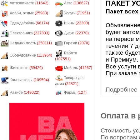
ПАКЕТ У
Автозапчасти
(11642)
Авто
(136627)
Пакет всех
Хобби, отдых
(25983)
Услуги
(71951)
Одежда/обувь
(66174)
Шины
(22300)
Объявление 
будет авто
Электроника
(227833)
Диски
(22370)
на первое м
Недвижимость
(250111)
Гаражи
(2070)
течении 7 д
так же буде
Работа
Оборудование
(113964)
и Премиум, 
(107551)
Все услуги 
Животные
(69429)
Мебель
(41267)
При заказе 
Товары для
Компьютеры
(109594)
дома
(22821)
Подробнее
Разное
(149022)
Фирмы
(127)
Оплата в
Стоимость усл
По вопросам 