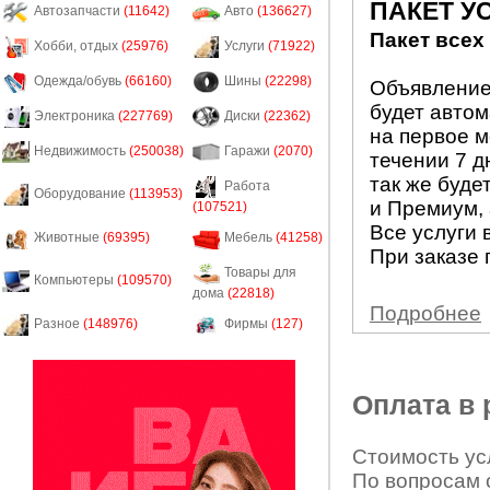
ПАКЕТ У
Автозапчасти
(11642)
Авто
(136627)
Пакет всех
Хобби, отдых
(25976)
Услуги
(71922)
Одежда/обувь
(66160)
Шины
(22298)
Объявление 
будет авто
Электроника
(227769)
Диски
(22362)
на первое м
Недвижимость
(250038)
Гаражи
(2070)
течении 7 д
так же буде
Работа
Оборудование
(113953)
и Премиум, 
(107521)
Все услуги 
Животные
(69395)
Мебель
(41258)
При заказе 
Товары для
Компьютеры
(109570)
дома
(22818)
Подробнее
Разное
(148976)
Фирмы
(127)
Оплата в
Стоимость усл
По вопросам 