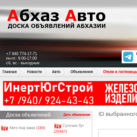
+7 940 774-17-71
пн-пт: 9:00-17:00
сб, вс - выходные
Главная
Новости
Авто
Объявления
Отели и гостиниц
ID выбранног
Доска объявлений
Дать объявление
Суточно-Тут
Авто под заказ
(184)
(20487)