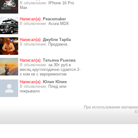
В объявление:
IPhone 16 Pro
Max
Написал(а):
Peacemaker
В объявление:
Acura MDX
Написал(а):
Джубли Тарба
В объявление:
Продажна
Написал(а):
Татьяна Рыкова
В объявление:
за 30т руб в
месяц круглогодично сдается 2-
х ком кв с евроремонтом
Написал(а):
Юлия Юлия
В объявление:
Плед или
покрывало
При использовании материал